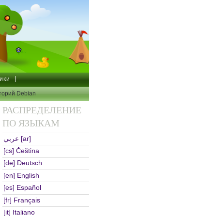
ики
торий Debian
РАСПРЕДЕЛЕНИЕ
ПО ЯЗЫКАМ
[ar] عربي
[cs] Čeština
[de] Deutsch
[en] English
[es] Español
[fr] Français
[it] Italiano