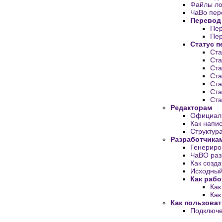
Файлы ло
ЧаВо пер
Перевод
Пер
Пер
Статус п
Ста
Ста
Ста
Ста
Ста
Ста
Ста
Редакторам
Официаль
Как напис
Структура
Разработчика
Генериро
ЧаВО раз
Как созда
Исходный
Как рабо
Как
Как
Как пользоват
Подключе