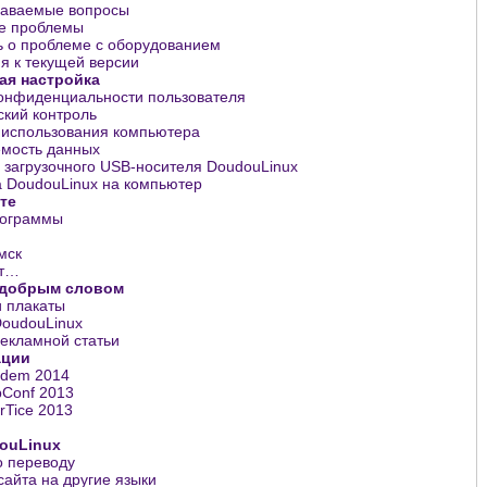
даваемые вопросы
е проблемы
 о проблеме с оборудованием
я к текущей версии
ая настройка
онфиденциальности пользователя
ский контроль
 использования компьютера
мость данных
 загрузочного USB-носителя DoudouLinux
а DoudouLinux на компьютер
те
рограммы
мск
ят…
 добрым словом
и плакаты
DoudouLinux
екламной статьи
ации
dem 2014
Conf 2013
erTice 2013
ouLinux
о переводу
сайта на другие языки