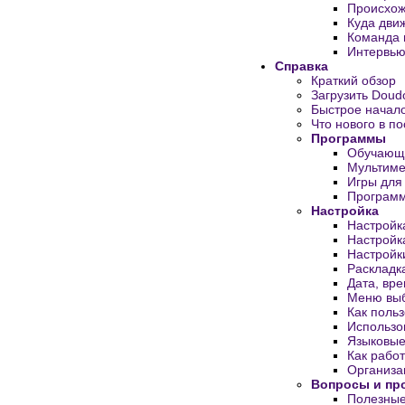
Происхож
Куда дви
Команда 
Интервью
Справка
Краткий обзор
Загрузить Doud
Быстрое начал
Что нового в п
Программы
Обучающ
Мультим
Игры для
Программ
Настройка
Настройк
Настройка
Настройк
Раскладк
Дата, вре
Меню выб
Как поль
Использо
Языковые
Как работ
Организац
Вопросы и пр
Полезные