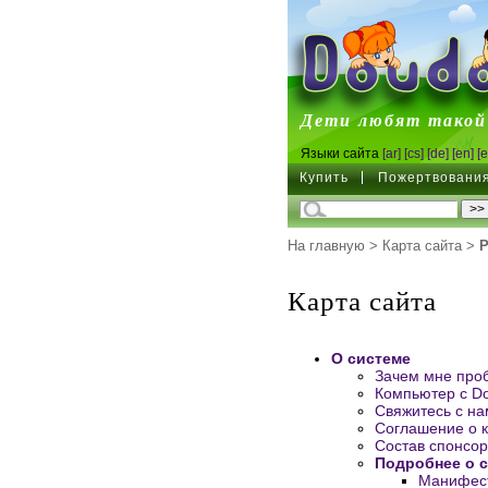
DoudouL
Дети любят такой
Языки сайта
[ar]
[cs]
[de]
[en]
[e
Купить
Пожертвовани
На главную
>
Карта сайта
>
Р
Карта сайта
О системе
Зачем мне про
Компьютер с Do
Свяжитесь с на
Соглашение о 
Состав спонсор
Подробнее о 
Манифест