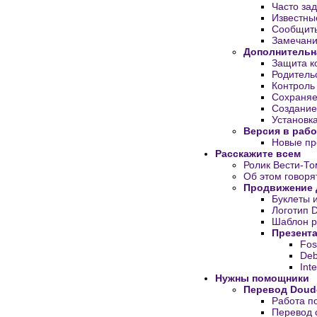
Часто за
Известны
Сообщить
Замечани
Дополнительн
Защита к
Родитель
Контроль
Сохраняе
Создание
Установк
Версия в рабо
Новые п
Расскажите всем
Ролик Вести-То
Об этом говор
Продвижение
Буклеты 
Логотип 
Шаблон р
Презент
Fos
Deb
Int
Нужны помощники
Перевод Doud
Работа п
Перевод 