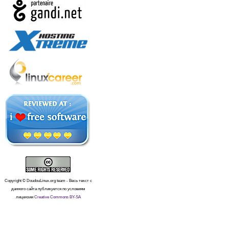
Copyright © DoudouLinux.org team - Весь текст с
данного сайта публикуется по условиям
лицензии
Creative Commons BY-SA