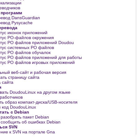
кализации
еводчиков
 программ
евод DansGuardian
евод Pysycache
еревода
тус иконок приложений
тус PO-файлов окружения
тус PO файлов приложений Doudou
тус системных PO файлов
тус PO файлов обучалок
тус PO файлов приложений для работы
тус PO файлов игровых приложений
ный веб-сайт и рабочая версия
ать страницу сайта
 сайта
м
вать DoudouLinux на другом языке
работчиков
ть образ компакт-диска/USB-носителя
 код DoudouLinux
тать с Debian
 разобрать пакет Debian
 сообщить об ошибках Debian
ьcя SVN
ние к SVN на портале Gna