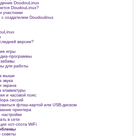
дение DoudouLinux
жется DoudouLinux?
и участники
 с создателем Doudoulinux
ouLinux
о
оследней версии?
ие игры
едиа-программы
 забавы
ы для работы
а мыши
 звука
и экрана
а клавиатуры
мя и часовой пояс
ора сессий
зоваться флэш-картой или USB-диском
вание принтера
 настройки
ать в сети
ия хот-спота WiFi
облемы
 советы