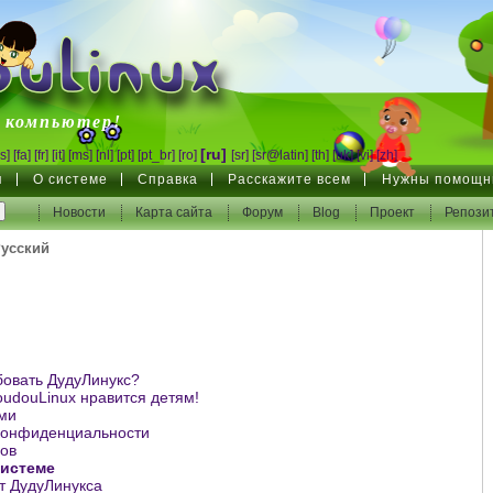
inux
 компьютер!
[ru]
s]
[fa]
[fr]
[it]
[ms]
[nl]
[pt]
[pt_br]
[ro]
[sr]
[sr@latin]
[th]
[uk]
[vi]
[zh]
я
О системе
Справка
Расскажите всем
Нужны помощн
Новости
Карта сайта
Форум
Blog
Проект
Репози
усский
бовать ДудуЛинукс?
udouLinux нравится детям!
ми
конфиденциальности
ов
системе
 ДудуЛинукса