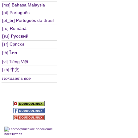
[ms] Bahasa Malaysia
[pt] Português
[pt_br] Português do Brasil
[ro] Română
[ru] Русский
[sr] Српски
[th] ไทย
[vi] Tiếng Việt
[zh] 中文
Показать все