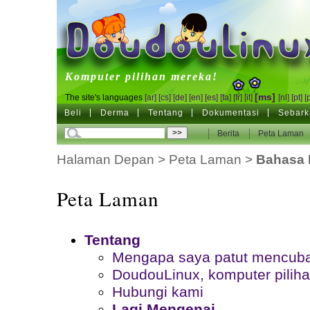
DoudouLinux
Komputer pilihan mereka!
[ms]
The site's languages
[ar]
[cs]
[de]
[en]
[es]
[fa]
[fr]
[it]
[nl]
[pt]
[
Beli
Derma
Tentang
Dokumentasi
Sebark
Berita
Peta Laman
Halaman Depan
>
Peta Laman
>
Bahasa 
Peta Laman
Tentang
Mengapa saya patut mencub
DoudouLinux, komputer pilih
Hubungi kami
Lagi Mengenai