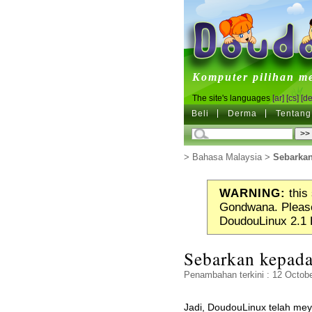
DoudouL
Komputer pilihan m
The site's languages
[ar]
[cs]
[de
Beli
Derma
Tentang
>
Bahasa Malaysia
>
Sebarkan
WARNING:
this 
Gondwana. Please
DoudouLinux 2.1 
Sebarkan kepada
Penambahan terkini : 12 Octobe
Jadi, DoudouLinux telah mey