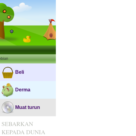
ebian
Beli
Derma
Muat turun
SEBARKAN
KEPADA DUNIA