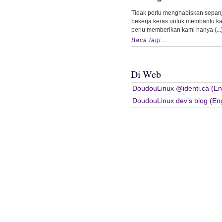
Tidak perlu menghabiskan sepa
bekerja keras untuk membantu k
perlu memberikan kami hanya (...
Baca lagi...
Di Web
DoudouLinux @identi.ca (Eng
DoudouLinux dev’s blog (Eng