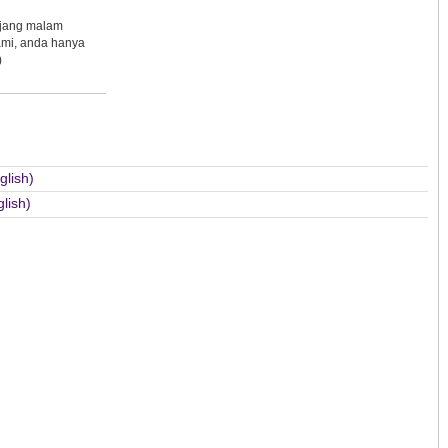
njang malam
ami, anda hanya
)
lish)
lish)