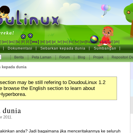
inux
ereka!
[ms]
]
[en]
[es]
[fa]
[fr]
[it]
[nl]
[pt]
[pt_br]
[ro]
[ru]
[sr]
[sr@latin]
[th]
[uk]
[vi]
[zh]
Dokumentasi
Sebarkan kepada dunia
Sumbangan
Berita
Peta Laman
Forum
Blog
Projek
Repositori D
 kepada dunia
section may be still refering to DoudouLinux 1.2
 browse the English section to learn about
Hyperborea.
 dunia
r 2011.
akinkan anda? Jadi bagaimana jika menceritakannya ke seluruh