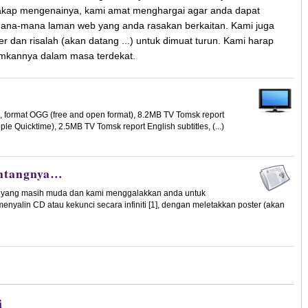
cakap mengenainya, kami amat menghargai agar anda dapat
 mana-mana laman web yang anda rasakan berkaitan. Kami juga
 dan risalah (akan datang ...) untuk dimuat turun. Kami harap
mkannya dalam masa terdekat.
s, format OGG (free and open format), 8.2MB TV Tomsk report
ple Quicktime), 2.5MB TV Tomsk report English subtitles, (...)
entangnya…
k yang masih muda dan kami menggalakkan anda untuk
alin CD atau kekunci secara infiniti [1], dengan meletakkan poster (akan
i