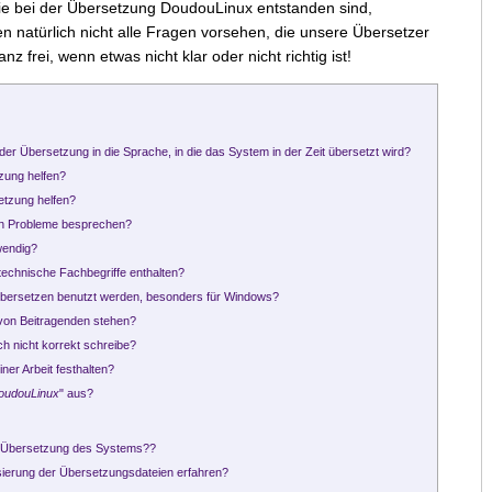
die bei der Übersetzung DoudouLinux entstanden sind,
 natürlich nicht alle Fragen vorsehen, die unsere Übersetzer
z frei, wenn etwas nicht klar oder nicht richtig ist!
der Übersetzung in die Sprache, in die das System in der Zeit übersetzt wird?
zung helfen?
etzung helfen?
en Probleme besprechen?
wendig?
 technische Fachbegriffe enthalten?
Übersetzen benutzt werden, besonders für Windows?
 von Beitragenden stehen?
ch nicht korrekt schreibe?
iner Arbeit festhalten?
oudouLinux
" aus?
ie Übersetzung des Systems??
isierung der Übersetzungsdateien erfahren?