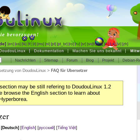
inux
ie bevorzugen!
de]
[en]
[es]
[fa]
[fr]
[it]
[ms]
[nl]
[pt]
[pt_br]
[ro]
[ru]
[sr]
[sr@latin]
[th]
[uk]
[vi]
[zh]
DoudouLinux
Dokumentation
Machen Sie uns bekannt
Mitw
Nachrichten
Sitemap
Forum
Blog
Projekt
Debian-Re
setzung von DoudouLinux
>
FAQ für Übersetzer
section may be still refering to DoudouLinux 1.2
 browse the English section to learn about
Hyperborea.
zer
:
[Deutsch]
[
English
]
[
русский
]
[
Tiếng Việt
]