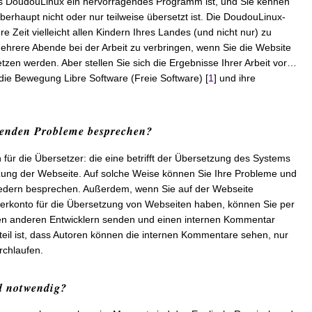
s DoudouLinux ein hervorragendes Programm ist, und Sie kennen
berhaupt nicht oder nur teilweise übersetzt ist. Die DoudouLinux-
re Zeit vielleicht allen Kindern Ihres Landes (und nicht nur) zu
ehrere Abende bei der Arbeit zu verbringen, wenn Sie die Website
tzen werden. Aber stellen Sie sich die Ergebnisse Ihrer Arbeit vor…
 die Bewegung Libre Software (Freie Software) [
1
] und ihre
henden Probleme besprechen?
n für die Übersetzer: die eine betrifft der Übersetzung des Systems
tzung der Webseite. Auf solche Weise können Sie Ihre Probleme und
iedern besprechen. Außerdem, wenn Sie auf der Webseite
rkonto für die Übersetzung von Webseiten haben, können Sie per
en anderen Entwicklern senden und einen internen Kommentar
teil ist, dass Autoren können die internen Kommentare sehen, nur
rchlaufen.
d notwendig?