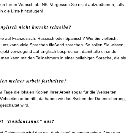
on Ihrem Wunsch ab! NB: Vergessen Sie nicht aufzubäumen, falls
n die Liste hinzufügen!
nglisch nicht korrekt schreibe?
Sie auf Französisch, Russisch oder Spanisch? Wie Sie vielleicht
uns kann viele Sprachen fließend sprechen. So sollen Sie wissen,
ojekt vorwiegend auf Englisch besprechen, damit alle einander
man kann mit den Teilnehmern in einer beliebigen Sprache, die sie
pien meiner Arbeit festhalten?
r Tage die lokalen Kopien Ihrer Arbeit sogar für die Webseiten
 Webseiten anbetrifft, da haben wir das System der Datensicherung,
geschaltet wird.
rt "
DoudouLinux
" aus?
nd Chinesisch wird das als „dudulinux“ ausgesprochen. Aber das