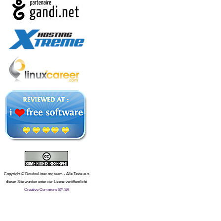
Copyright © DoudouLinux.org team - Alle Texte aus
dieser Site wurden unter der Lizenz veröffentlicht
Creative Commons BY-SA