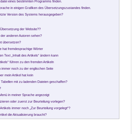
datei eines bestimmten Programms finden.
prache in einigen Grafiken des Übersetzungszustandes finden.
setzte Version des Systems herausgegeben?
e Übersetzung der Website??
n der anderen Autoren sehen?
cht übersetzen?
e hat fremdesprachige Wörter
den Text „Inhalt des Artikels“ ändern kann
rtikels“ führen zu den fremden Artikeln
h immer noch zu der englischen Seite
ber mein Artikel hat kein
 Tabellen mit zu ladenden Dateien geschaffen?
?
m Menü in meiner Sprache angezeigt
blizieren oder zuerst zur Beurteilung vorlegen?
Artikels immer noch „Zur Beurteilung vorgelegt“?
tikel die Aktualisierung braucht?