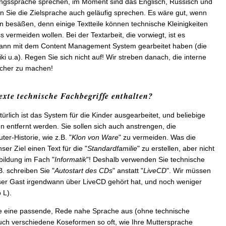
gangssprache sprechen, im Moment sind das Englisch, Russisch und
n Sie die Zielsprache auch geläufig sprechen. Es wäre gut, wenn
 besäßen, denn einige Textteile können technische Kleinigkeiten
 vermeiden wollen. Bei der Textarbeit, die vorwiegt, ist es
dwann mit dem Content Management System gearbeitet haben (die
ki u.a). Regen Sie sich nicht auf! Wir streben danach, die interne
acher zu machen!
Texte technische Fachbegriffe enthalten?
ürlich ist das System für die Kinder ausgearbeitet, und beliebige
n entfernt werden. Sie sollen sich auch anstrengen, die
r-Historie, wie z.B. "
Klon von Ware
" zu vermeiden. Was die
nser Ziel einen Text für die "
Standardfamilie
" zu erstellen, aber nicht
bildung im Fach "
Informatik
"! Deshalb verwenden Sie technische
B. schreiben Sie "
Autostart des CDs
" anstatt "
LiveCD
". Wir müssen
nser Gast irgendwann über LiveCD gehört hat, und noch weniger
 L).
te eine passende, Rede nahe Sprache aus (ohne technische
uch verschiedene Koseformen so oft, wie Ihre Muttersprache