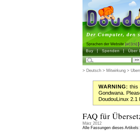
DoudouL
Der Computer, den s
[
Sprachen der Website
[ar]
[cs]
Buy
Spenden
Über 
>
Deutsch
>
Mitwirkung
>
Über
WARNING:
this 
Gondwana. Please
DoudouLinux 2.1 
FAQ für Überset
März 2012
Alle Fassungen dieses Artikels