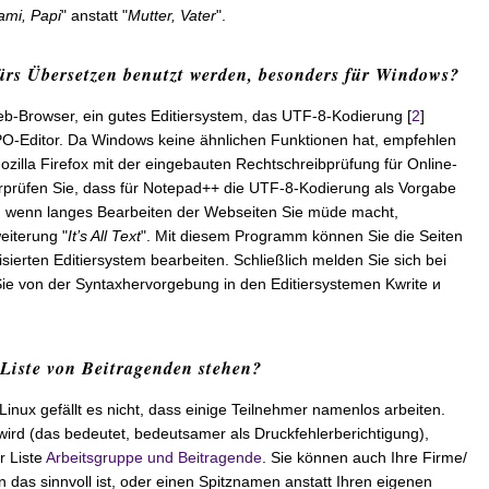
mi, Papi
" anstatt "
Mutter, Vater
".
ürs Übersetzen benutzt werden, besonders für Windows?
b-Browser, ein gutes Editiersystem, das UTF-8-Kodierung [
2
]
 PO-Editor. Da Windows keine ähnlichen Funktionen hat, empfehlen
zilla Firefox mit der eingebauten Rechtschreibprüfung für Online-
prüfen Sie, dass für Notepad++ die UTF-8-Kodierung als Vorgabe
, wenn langes Bearbeiten der Webseiten Sie müde macht,
eiterung "
It’s All Text
". Mit diesem Programm können Sie die Seiten
sierten Editiersystem bearbeiten. Schließlich melden Sie sich bei
Sie von der Syntaxhervorgebung in den Editiersystemen Kwrite и
Liste von Beitragenden stehen?
nux gefällt es nicht, dass einige Teilnehmer namenlos arbeiten.
 wird (das bedeutet, bedeutsamer als Druckfehlerberichtigung),
r Liste
Arbeitsgruppe und Beitragende
. Sie können auch Ihre Firme/
das sinnvoll ist, oder einen Spitznamen anstatt Ihren eigenen