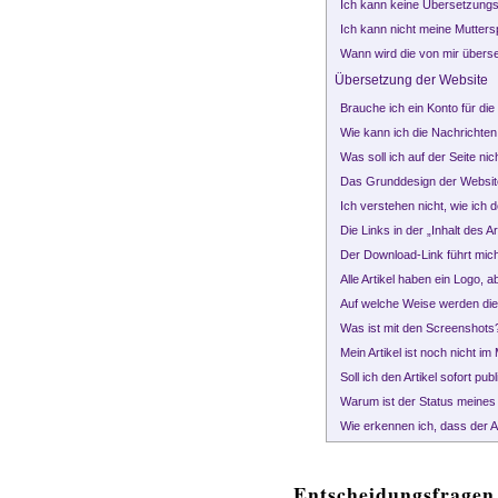
Ich kann keine Übersetzungs
Ich kann nicht meine Mutters
Wann wird die von mir über
Übersetzung der Website
Brauche ich ein Konto für di
Wie kann ich die Nachrichte
Was soll ich auf der Seite ni
Das Grunddesign der Websit
Ich verstehen nicht, wie ich 
Die Links in der „Inhalt des A
Der Download-Link führt mic
Alle Artikel haben ein Logo, a
Auf welche Weise werden die
Was ist mit den Screenshots
Mein Artikel ist noch nicht i
Soll ich den Artikel sofort pu
Warum ist der Status meines 
Wie erkennen ich, dass der Ar
Entscheidungsfragen