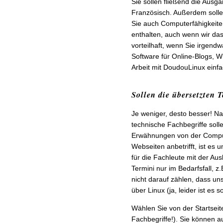
Sie sollen fließend die Aus
Französisch. Außerdem solle
Sie auch Computerfähigkeiten
enthalten, auch wenn wir dass
vorteilhaft, wenn Sie irgen
Software für Online-Blogs, Wi
Arbeit mit DoudouLinux einf
Sollen die übersetzten 
Je weniger, desto besser! Nat
technische Fachbegriffe solle
Erwähnungen von der Compute
Webseiten anbetrifft, ist es u
für die Fachleute mit der Aus
Termini nur im Bedarfsfall, z.
nicht darauf zählen, dass u
über Linux (ja, leider ist es so
Wählen Sie von der Startsei
Fachbegriffe!). Sie können a