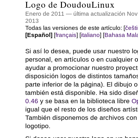
Logo de DoudouLinux
Enero de 2011 — última actualización No
2013
Todas las versiones de este artículo:
[
češt
[Español]
[
français
]
[
italiano
]
[
Bahasa Mala
Si así lo desea, puede usar nuestro l
personal, en artículos o en cualquier 
ayudar a promocionar nuestro proyec
disposición logos de distintos tamaño
parte inferior de la página). El dibujo
también está disponible. Ha sido di
0.46
y se basa en la biblioteca libre
Op
igual que el resto de los diseños artís
También disponemos de archivos con t
logotipo.