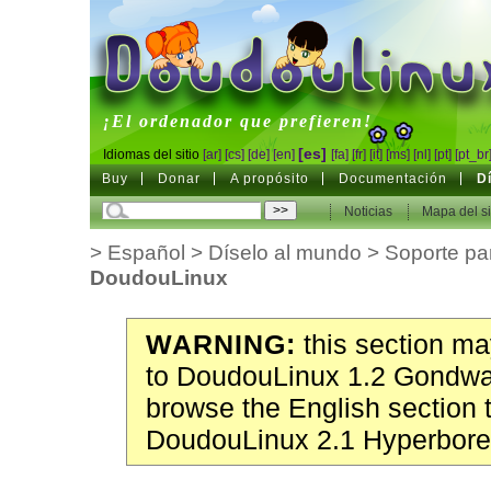
DoudouLinux
¡El ordenador que prefieren!
[es]
Idiomas del sitio
[ar]
[cs]
[de]
[en]
[fa]
[fr]
[it]
[ms]
[nl]
[pt]
[pt_br
Buy
Donar
A propósito
Documentación
D
Noticias
Mapa del si
>
Español
>
Díselo al mundo
>
Soporte pa
DoudouLinux
WARNING:
this section may
to DoudouLinux 1.2 Gondwa
browse the English section 
DoudouLinux 2.1 Hyperbore