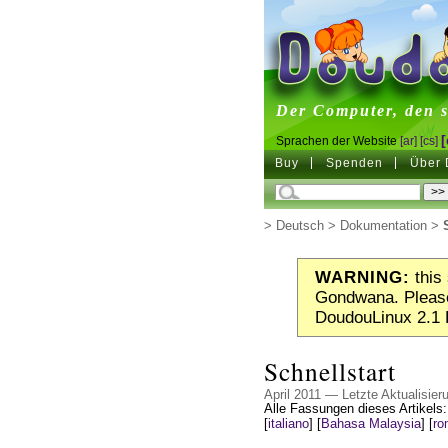
DoudouL
Der Computer, den s
[
Sprachen der Website
[ar]
[cs]
Buy
Spenden
Über 
>
Deutsch
>
Dokumentation
>
WARNING:
this 
Gondwana. Please
DoudouLinux 2.1 
Schnellstart
April 2011 — Letzte Aktualisier
Alle Fassungen dieses Artikels
[
italiano
]
[
Bahasa Malaysia
]
[
ro