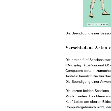
Die Beendigung einer Session
Verschiedene Arten v
Die ersten fünf Sessions st
Childsplay
,
TuxPaint
und
GCo
Computers bekanntzumachen 
Tastatur benutzt! Die Kurzb
Die Beendigung einer Anwend
Die letzten beiden Sessions,
Möglichkeiten. Das Menü wird
Kopf-Leiste am oberen Bilds
Computergebrauch nicht, de