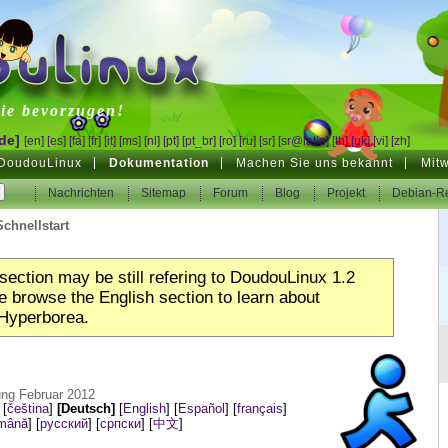
inux
ie bevorzugen!
de]
[en]
[es]
[fa]
[fr]
[it]
[ms]
[nl]
[pt]
[pt_br]
[ro]
[ru]
[sr]
[sr@latin]
[th]
[uk]
[vi]
[zh]
DoudouLinux
Dokumentation
Machen Sie uns bekannt
Mit
Nachrichten
Sitemap
Forum
Blog
Projekt
Debian-Re
Schnellstart
section may be still refering to DoudouLinux 1.2
 browse the English section to learn about
Hyperborea.
ung Februar 2012
:
[
čeština
]
[Deutsch]
[
English
]
[
Español
]
[
français
]
mână
]
[
русский
]
[
српски
]
[
中文
]