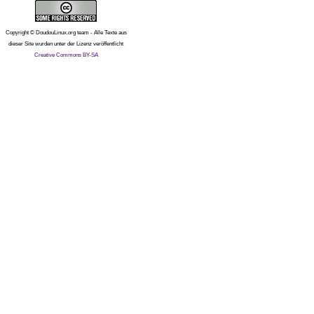
Copyright © DoudouLinux.org team - Alle Texte aus
dieser Site wurden unter der Lizenz veröffentlicht
Creative Commons BY-SA