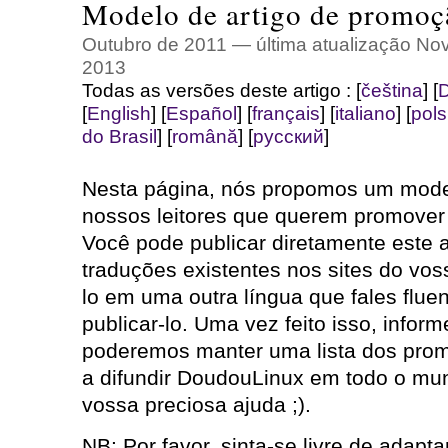
Modelo de artigo de promoç
Outubro de 2011 — última atualização N
2013
Todas as versões deste artigo :
[
čeština
]
[
D
[
English
]
[
Español
]
[
français
]
[
italiano
]
[
pols
do Brasil
]
[
română
]
[
русский
]
Nesta página, nós propomos um model
nossos leitores que querem promover
Você pode publicar diretamente este 
traduções existentes nos sites do voss
lo em uma outra língua que fales flue
publicar-lo. Uma vez feito isso, infor
poderemos manter uma lista dos pro
a difundir DoudouLinux em todo o mun
vossa preciosa ajuda ;).
NB: Por favor, sinta-se livre de adapta