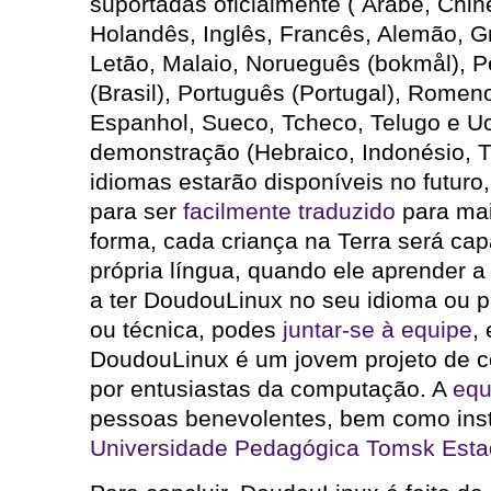
suportadas oficialmente ( Árabe, Chi
Holandês, Inglês, Francês, Alemão, Gr
Letão, Malaio, Norueguês (bokmål), P
(Brasil), Português (Portugal), Romen
Espanhol, Sueco, Tcheco, Telugo e Uc
demonstração (Hebraico, Indonésio, T
idiomas estarão disponíveis no futuro,
para ser
facilmente traduzido
para mai
forma, cada criança na Terra será cap
própria língua, quando ele aprender a 
a ter DoudouLinux no seu idioma ou pa
ou técnica, podes
juntar-se à equipe
,
DoudouLinux é um jovem projeto de 
por entusiastas da computação. A
equ
pessoas benevolentes, bem como insti
Universidade Pedagógica Tomsk Est