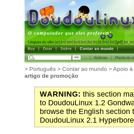
DoudouLinux
O computador que eles preferem!
[pt]
Línguas do sítio
[ar]
[cs]
[de]
[en]
[es]
[fa]
[fr]
[it]
[ms]
[nl]
[pt_br
Buy
Doar
Sobre
Contar ao mundo
Notícias
Planta do sí
>
Português
>
Contar ao mundo
>
Apoio 
artigo de promoção
WARNING:
this section may
to DoudouLinux 1.2 Gondwa
browse the English section 
DoudouLinux 2.1 Hyperbore