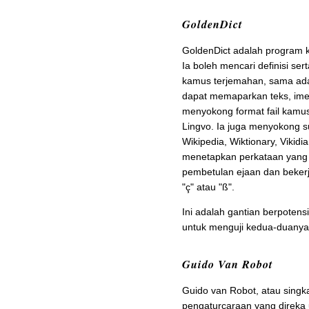
GoldenDict
GoldenDict adalah program ka
Ia boleh mencari definisi se
kamus terjemahan, sama ada 
dapat memaparkan teks, imej
menyokong format fail kamus 
Lingvo. Ia juga menyokong s
Wikipedia, Wiktionary, Viki
menetapkan perkataan yang
pembetulan ejaan dan beker
"ç" atau "ß".
Ini adalah gantian berpotens
untuk menguji kedua-duany
Guido Van Robot
Guido van Robot, atau sing
pengaturcaraan yang direka