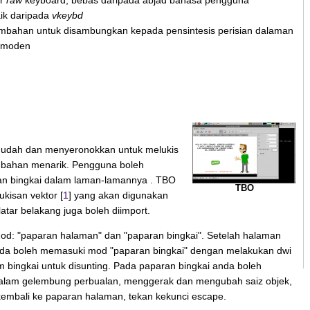
ur
raw
keyboard, bebas daripada abjad bahasa pengguna
aik daripada
vkeybd
mbahan untuk disambungkan kepada pensintesis perisian dalaman
 moden
udah dan menyeronokkan untuk melukis
bahan menarik. Pengguna boleh
n bingkai dalam laman-lamannya . TBO
TBO
kisan vektor [
1
] yang akan digunakan
atar belakang juga boleh diimport.
d: "paparan halaman" dan "paparan bingkai". Setelah halaman
da boleh memasuki mod "paparan bingkai" dengan melakukan dwi
am bingkai untuk disunting. Pada paparan bingkai anda boleh
 dalam gelembung perbualan, menggerak dan mengubah saiz objek,
 kembali ke paparan halaman, tekan kekunci escape.