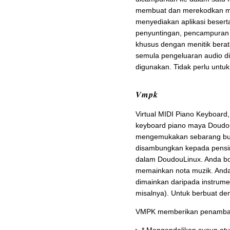
membuat dan merekodkan muz
menyediakan aplikasi beser
penyuntingan, pencampuran 
khusus dengan menitik bera
semula pengeluaran audio di
digunakan. Tidak perlu untu
Vmpk
Virtual MIDI Piano Keyboard
keyboard piano maya DoudouL
mengemukakan sebarang buny
disambungkan kepada pensint
dalam DoudouLinux. Anda bo
memainkan nota muzik. And
dimainkan daripada instrume
misalnya). Untuk berbuat de
VMPK memberikan penambah