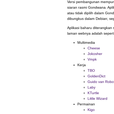
Versi pembangunan mempuny
siaran rasmi Gondwana. Apli
atau tidak dipilih dalam Go
dibungkus dalam Debian; sep
Aplikasi baharu diterangkan s
laman webnya adalah seperti
Multimedia
Cheese
Jokosher
Vmpk
Kerja
TBO
GoldenDict
Guido van Robo
Laby
KTurtle
Little Wizard
Permainan
Kigo