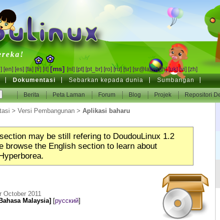
inux
ereka!
[ms]
]
[en]
[es]
[fa]
[fr]
[it]
[nl]
[pt]
[pt_br]
[ro]
[ru]
[sr]
[sr@latin]
[th]
[uk]
[vi]
[zh]
Dokumentasi
Sebarkan kepada dunia
Sumbangan
Berita
Peta Laman
Forum
Blog
Projek
Repositori D
asi
>
Versi Pembangunan
>
Aplikasi baharu
section may be still refering to DoudouLinux 1.2
 browse the English section to learn about
Hyperborea.
r October 2011
Bahasa Malaysia]
[
русский
]