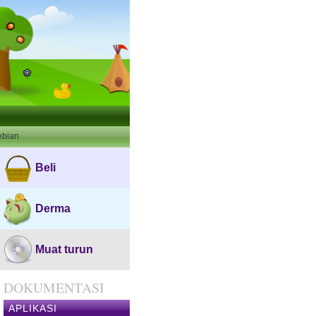
ebian
Beli
Derma
Muat turun
DOKUMENTASI
APLIKASI