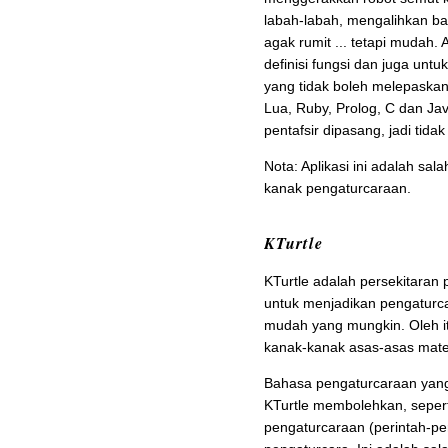
labah-labah, mengalihkan b
agak rumit ... tetapi mudah
definisi fungsi dan juga un
yang tidak boleh melepaskan
Lua, Ruby, Prolog, C dan J
pentafsir dipasang, jadi tid
Nota: Aplikasi ini adalah sal
kanak pengaturcaraan.
KTurtle
KTurtle adalah persekitaran
untuk menjadikan pengaturc
mudah yang mungkin. Oleh it
kanak-kanak asas-asas matem
Bahasa pengaturcaraan yang
KTurtle membolehkan, seper
pengaturcaraan (perintah-per