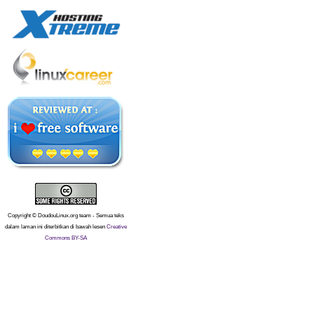
Copyright © DoudouLinux.org team - Semua teks
dalam laman ini diterbitkan di bawah lesen
Creative
Commons BY-SA