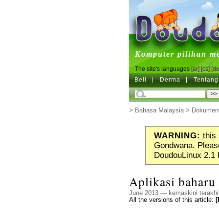
DoudouL
Komputer pilihan m
The site's languages
[ar]
[cs]
[de
Beli
Derma
Tentang
>
Bahasa Malaysia
>
Dokument
WARNING:
this 
Gondwana. Please
DoudouLinux 2.1 
Aplikasi baharu
June 2013 — kemaskini terakhi
All the versions of this article:
[