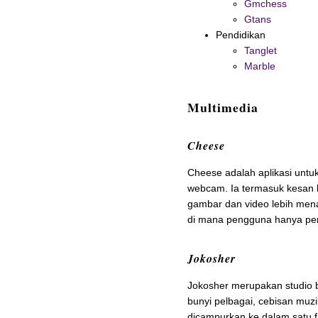
Gmchess
Gtans
Pendidikan
Tanglet
Marble
Multimedia
Cheese
Cheese adalah aplikasi untu
webcam. Ia termasuk kesan k
gambar dan video lebih menar
di mana pengguna hanya perl
Jokosher
Jokosher merupakan studio b
bunyi pelbagai, cebisan muz
dicampurkan ke dalam satu f