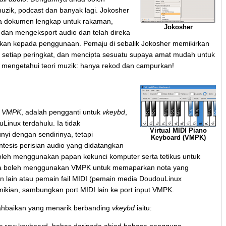
ik, podcast dan banyak lagi. Jokosher
ta dokumen lengkap untuk rakaman,
Jokosher
dan mengeksport audio dan telah direka
tkan kepada penggunaan. Pemaju di sebalik Jokosher memikirkan
 setiap peringkat, dan mencipta sesuatu supaya amat mudah untuk
k mengetahui teori muzik: hanya rekod dan campurkan!
,
VMPK
, adalah pengganti untuk
vkeybd
,
inux terdahulu. Ia tidak
Virtual MIDI Piano
i dengan sendirinya, tetapi
Keyboard (VMPK)
esis perisian audio yang didatangkan
leh menggunakan papan kekunci komputer serta tetikus untuk
a boleh menggunakan VMPK untuk memaparkan nota yang
n lain atau pemain fail MIDI (pemain media DoudouLinux
mikian, sambungkan port MIDI lain ke port input VMPK.
baikan yang menarik berbanding
vkeybd
iaitu: