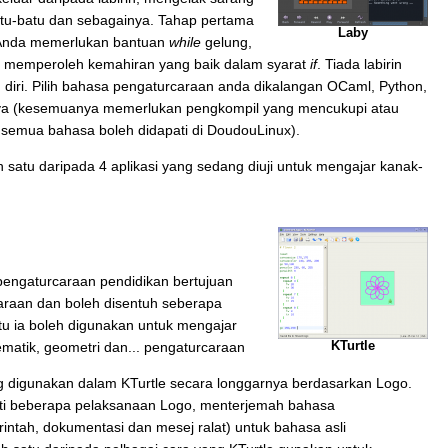
atu-batu dan sebagainya. Tahap pertama
Laby
. Anda memerlukan bantuan
while
gelung,
tuk memperoleh kemahiran yang baik dalam syarat
if
. Tiada labirin
 diri. Pilih bahasa pengaturcaraan anda dikalangan OCaml, Python,
ava (kesemuanya memerlukan pengkompil yang mencukupi atau
ak semua bahasa boleh didapati di DoudouLinux).
ah satu daripada 4 aplikasi yang sedang diuji untuk mengajar kanak-
 pengaturcaraan pendidikan bertujuan
araan dan boleh disentuh seberapa
u ia boleh digunakan untuk mengajar
atik, geometri dan... pengaturcaraan
KTurtle
 digunakan dalam KTurtle secara longgarnya berdasarkan Logo.
ti beberapa pelaksanaan Logo, menterjemah bahasa
intah, dokumentasi dan mesej ralat) untuk bahasa asli