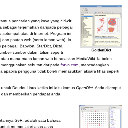
mus pencarian yang kaya yang ciri-ciri.
rta sebagai terjemahan daripada pelbagai
setempat atau di Internet. Program ini
 dan pautan web (serta laman web). Ia
pelbagai: Babylon, StarDict, Dictd,
GoldenDict
umber-sumber dalam talian seperti
dia atau mana-mana laman web berasaskan MediaWiki. Ia boleh
 menggunakan sebutan daripada
forvo.com
, mencadangkan
ja apabila pengguna tidak boleh memasukkan aksara khas seperti
i untuk DoudouLinux ketika ini iaitu kamus
OpenDict
. Anda dijemput
a dan memberikan pendapat anda.
katannya GvR, adalah satu bahasa
 untuk mempelajari asas-asas