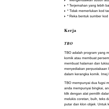
* Mengendalikan susun at
* Terjemahan yang lebih b
* Tidak memerlukan kod ta
* Reka bentuk sumber kod
Kerja
TBO
TBO adalah program yang m
komik atau membuat persem
membuat halaman dan lukisa
menyediakan perpustakaan lu
dalam kerangka komik. Imej l
TBO mempunyai dua fugsi mo
anda mempunyai bingkai, an
klik dengan alat pemilih dal
melukis coretan, buih, teks
putar dan klon objek. Untuk