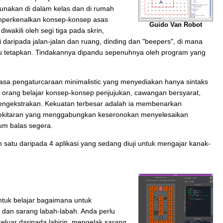
gunakan di dalam kelas dan di rumah
mperkenalkan konsep-konsep asas
Guido Van Robot
wakili oleh segi tiga pada skrin,
i daripada jalan-jalan dan ruang, dinding dan "beepers", di mana
 tetapkan. Tindakannya dipandu sepenuhnya oleh program yang
asa pengaturcaraan minimalistic yang menyediakan hanya sintaks
orang belajar konsep-konsep penjujukan, cawangan bersyarat,
ngekstrakan. Kekuatan terbesar adalah ia membenarkan
sekitaran yang menggabungkan keseronokan menyelesaikan
um balas segera.
ah satu daripada 4 aplikasi yang sedang diuji untuk mengajar kanak-
ntuk belajar bagaimana untuk
dan sarang labah-labah. Anda perlu
luar daripada labirin, mengelak sarang