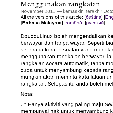
Menggunakan rangkaian
November 2011 — kemaskini terakhir Oct
All the versions of this article:
[
čeština
]
[
Eng
[Bahasa Malaysia]
[
română
]
[
русский
]
DoudouLinux boleh mengendalikan ke
berwayar dan tanpa wayar. Seperti bia
seberapa kurang soalan yang mungkin
menggunakan rangkaian berwayar, ia
rangkaian secara automatik, tanpa m
cuba untuk menyambung kepada rangk
mungkin akan meminta kata laluan u
rangkaian. Selepas itu anda boleh mel
Nota:
* Hanya aktiviti yang paling maju
Sel
mempunyai hak untuk menyambung ke 