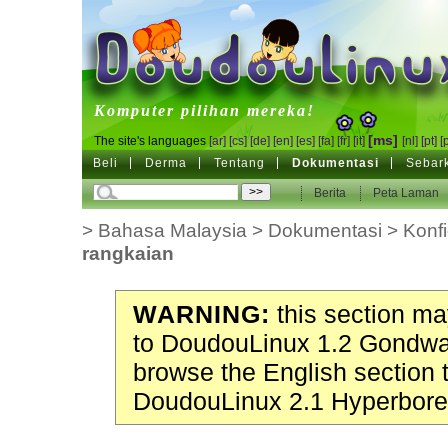
DoudouLinux
Komputer pilihan mereka!
[ms]
The site's languages
[ar]
[cs]
[de]
[en]
[es]
[fa]
[fr]
[it]
[nl]
[pt]
[
Beli
Derma
Tentang
Dokumentasi
Sebar
Berita
Peta Laman
>
Bahasa Malaysia
>
Dokumentasi
>
Konfi
rangkaian
WARNING:
this section may
to DoudouLinux 1.2 Gondwa
browse the English section 
DoudouLinux 2.1 Hyperbore