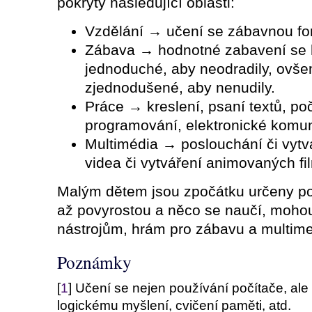
pokryty následující oblasti:
Vzdělání → učení se zábavnou fo
Zábava → hodnotné zabavení se hr
jednoduché, aby neodradily, ovšem 
zjednodušené, aby nenudily.
Práce → kreslení, psaní textů, poč
programování, elektronické komuni
Multimédia → poslouchání či vytv
videa či vytváření animovaných fi
Malým dětem jsou zpočátku určeny pou
až povyrostou a něco se naučí, moho
nástrojům, hrám pro zábavu a multime
Poznámky
[
1
] Učení se nejen používání počítače, ale
logickému myšlení, cvičení paměti, atd.