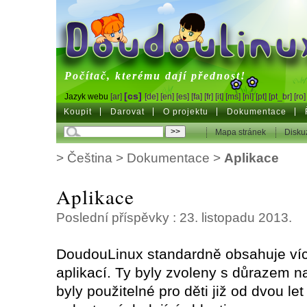
DoudouLinux
Počítač, kterému dají přednost!
[cs]
Jazyk webu
[ar]
[de]
[en]
[es]
[fa]
[fr]
[it]
[ms]
[nl]
[pt]
[pt_br]
[ro]
Koupit
Darovat
O projektu
Dokumentace
Mapa stránek
Disku
>
Čeština
>
Dokumentace
>
Aplikace
Aplikace
Poslední příspěvky : 23. listopadu 2013.
DoudouLinux standardně obsahuje ví
aplikací. Ty byly zvoleny s důrazem na
byly použitelné pro děti již od dvou le