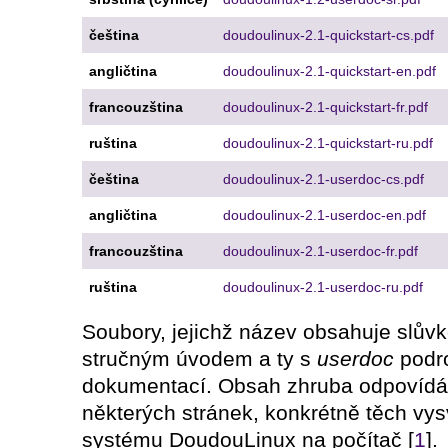
čeština
doudoulinux-2.1-quickstart-cs.pdf
angličtina
doudoulinux-2.1-quickstart-en.pdf
francouzština
doudoulinux-2.1-quickstart-fr.pdf
ruština
doudoulinux-2.1-quickstart-ru.pdf
čeština
doudoulinux-2.1-userdoc-cs.pdf
angličtina
doudoulinux-2.1-userdoc-en.pdf
francouzština
doudoulinux-2.1-userdoc-fr.pdf
ruština
doudoulinux-2.1-userdoc-ru.pdf
Soubory, jejichž název obsahuje slův
stručným úvodem a ty s
userdoc
podro
dokumentací. Obsah zhruba odpovídá 
některých stránek, konkrétně těch vysv
systému DoudouLinux na počítač [
1
].