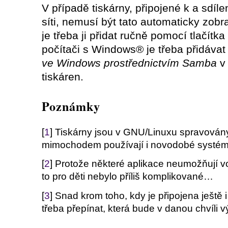
V případě tiskárny, připojené k a sdíl
síti, nemusí být tato automaticky zob
je třeba ji přidat ručně pomocí tlačítka
počítači s Windows® je třeba přidáva
ve Windows prostřednictvím Samba
v 
tiskáren.
Poznámky
[
1
] Tiskárny jsou v GNU/Linuxu spravová
mimochodem používají i novodobé systé
[
2
] Protože některé aplikace neumožňují vol
to pro děti nebylo příliš komplikované…
[
3
] Snad krom toho, kdy je připojena ještě 
třeba přepínat, která bude v danou chvíli v