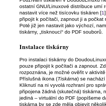
ostatní GNU/Linuxové distribuce umí 
nastavit více než tisícovku tiskáren [
1
připojit k počítači, zapnout ji a počka
Poté již jen nastavit jako výchozí, nam
tiskárny, „tisknoucí“ do PDF souborů.
Instalace tiskárny
Pro instalaci tiskárny do DoudouLinuxu 
pouze připojit k počítači a zapnout. 
rozpoznána, je možné ověřit v aktivit
Příslušná ikona (
Tiskárna
) se nachází
Kliknutí na ni vyvolá rozhraní pro sprá
připojena žádná (skutečná) tiskárna,
jediná – virtuální do PDF (popíšeme d
tiskárna by se zde měla objevit několi