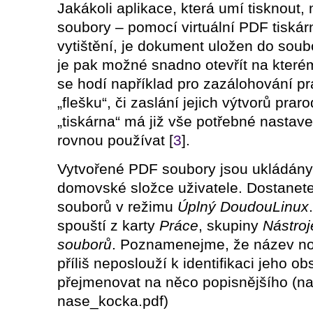
Jakákoli aplikace, která umí tisknout,
soubory – pomocí virtuální PDF tiskár
vytištění, je dokument uložen do soub
je pak možné snadno otevřít na kterém
se hodí například pro zazálohování pr
„flešku“, či zaslání jejich výtvorů pra
„tiskárna“ má již vše potřebné nastave
rovnou používat [
3
].
Vytvořené PDF soubory jsou ukládán
domovské složce uživatele. Dostanet
souborů v režimu
Úplný DoudouLinux
spouští z karty
Práce
, skupiny
Nástroj
souborů
. Poznamenejme, že název no
příliš neposlouží k identifikaci jeho 
přejmenovat na něco popisnějšího (na
nase_kocka.pdf)