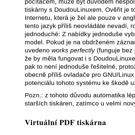
počítačem, může být důvodem nespo
tiskárny s DoudouLinuxem. Ověřit je 
Internetu, která je žel ale pouze v ang
tento jazyk příliš neovládáte nevadí, r
jednoduché: Z nabídky jednoduše vyb
model. Pokud je na obdrženém zázna
uvedeno
works perfectly
(funguje bez
že by měla fungovat i s DoudouLinux
pak to není jednoduše řešitelné, proto
obecně příliš ovladače pro GNU/Linux
potenciálu tohoto systému ke škodě už
Pozn.: z tohoto důvodu automatika lé
starších tiskáren, zatímco u velmi nový
Virtuální PDF tiskárna