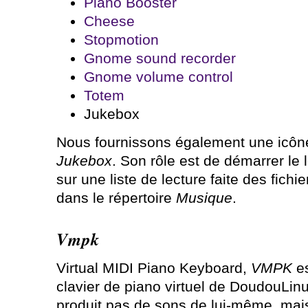
Piano Booster
Cheese
Stopmotion
Gnome sound recorder
Gnome volume control
Totem
Jukebox
Nous fournissons également une icôn
Jukebox
. Son rôle est de démarrer le
sur une liste de lecture faite des fich
dans le répertoire
Musique
.
Vmpk
Virtual MIDI Piano Keyboard,
VMPK
es
clavier de piano virtuel de DoudouLinux
produit pas de sons de lui-même, mai