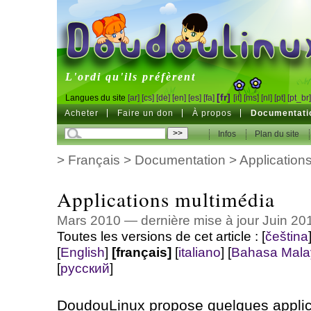
DoudouLinux
L'ordi qu'ils préfèrent
[fr]
Langues du site
[ar]
[cs]
[de]
[en]
[es]
[fa]
[it]
[ms]
[nl]
[pt]
[pt_br
Acheter
Faire un don
À propos
Documentati
Infos
Plan du site
>
Français
>
Documentation
>
Application
Applications multimédia
Mars 2010 — dernière mise à jour Juin 20
Toutes les versions de cet article :
[
čeština
[
English
]
[français]
[
italiano
]
[
Bahasa Mala
[
русский
]
DoudouLinux propose quelques applica