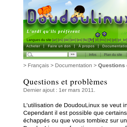
DoudouLinux
L'ordi qu'ils préfèrent
[fr]
Langues du site
[ar]
[cs]
[de]
[en]
[es]
[fa]
[it]
[ms]
[nl]
[pt]
[pt_br
Acheter
Faire un don
À propos
Documentati
Infos
Plan du site
>
Français
>
Documentation
>
Questions 
Questions et problèmes
Dernier ajout : 1er mars 2011.
L’utilisation de DoudouLinux se veut in
Cependant il est possible que certains
échappés ou que vous tombiez sur un