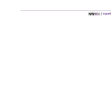
|
squel