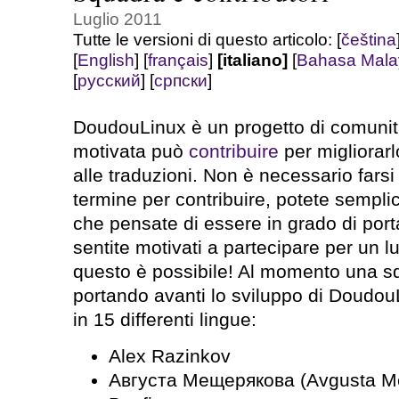
Luglio 2011
Tutte le versioni di questo articolo:
[
čeština
[
English
]
[
français
]
[italiano]
[
Bahasa Mala
[
русский
]
[
српски
]
DoudouLinux è un progetto di comunit
motivata può
contribuire
per migliorarl
alle traduzioni. Non è necessario fars
termine per contribuire, potete sempli
che pensate di essere in grado di port
sentite motivati a partecipare per un 
questo è possibile! Al momento una s
portando avanti lo sviluppo di Doudou
in 15 differenti lingue:
Alex Razinkov
Августа Мещерякова (Avgusta Me