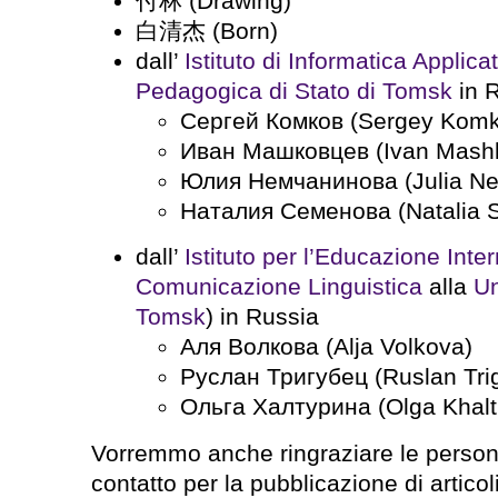
付林 (Drawing)
白清杰 (Born)
dall’
Istituto di Informatica Applica
Pedagogica di Stato di Tomsk
in 
Сергей Комков (Sergey Komk
Иван Машковцев (Ivan Mash
Юлия Немчанинова (Julia N
Наталия Семенова (Natalia
dall’
Istituto per l’Educazione Inte
Comunicazione Linguistica
alla
Un
Tomsk
) in Russia
Аля Волкова (Alja Volkova)
Руслан Тригубец (Ruslan Tri
Ольга Халтурина (Olga Khalt
Vorremmo anche ringraziare le persone
contatto per la pubblicazione di articoli