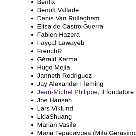
Benfix
Benoît Vallade
Denis Van Rolleghem
Elisa de Castro Guerra
Fabien Hazera
Fayçal Lawayeb
FrenchR
Gérald Kerma
Hugo Mejia
Janneth Rodriguez
Jay Alexander Fleming
Jean-Michel Philippe
, il fondatore
Joe Hansen
Lars Viklund
LidaShuang
Marian Vasile
Мила Герасимова (Mila Gerasim