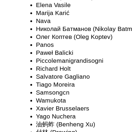
Elena Vasile
Marija Karić
Nava
Николай Батманов (Nikolay Bat
Олег Коптев (Oleg Koptev)
Panos
Paweł Balicki
Piccolemanigrandisogni
Richard Holt
Salvatore Gagliano
Tiago Moreira
Samsongcn
Wamukota
Xavier Brusselaers
Yago Nuchera
油蚂蚱 (Benheng Xu)