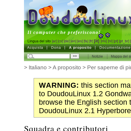
DoudouLinux
Il computer che preferiscono!
[it]
Lingua del sito
[ar]
[cs]
[de]
[en]
[es]
[fa]
[fr]
[ms]
[nl]
[pt]
[pt_br]
Acquista
Dona
A proposito
Documentazione
Notizie
Mappa del si
>
Italiano
>
A proposito
>
Per saperne di pi
WARNING:
this section may
to DoudouLinux 1.2 Gondwa
browse the English section 
DoudouLinux 2.1 Hyperbore
Squadra e contributori