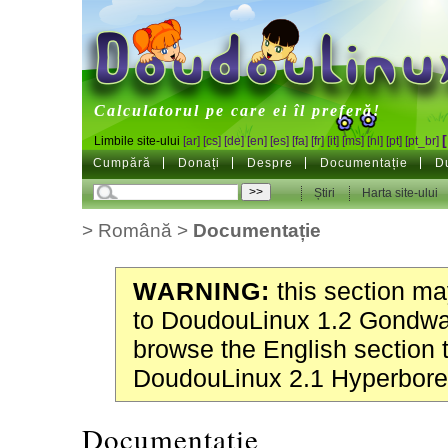
DoudouLinux
Calculatorul pe care ei îl preferă!
Limbile site-ului
[ar]
[cs]
[de]
[en]
[es]
[fa]
[fr]
[it]
[ms]
[nl]
[pt]
[pt_br]
Cumpără
Donați
Despre
Documentație
D
Știri
Harta site-ului
>
Română
>
Documentație
WARNING:
this section may
to DoudouLinux 1.2 Gondwa
browse the English section 
DoudouLinux 2.1 Hyperbore
Documentație