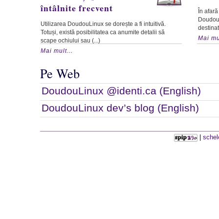
întâlnite frecvent
În afară
DoudouLi
Utilizarea DoudouLinux se dorește a fi intuitivă.
destinate
Totuși, există posibilitatea ca anumite detalii să
Mai m
scape ochiului sau (...)
Mai mult…
Pe Web
DoudouLinux @identi.ca (English)
DoudouLinux dev’s blog (English)
|
schel