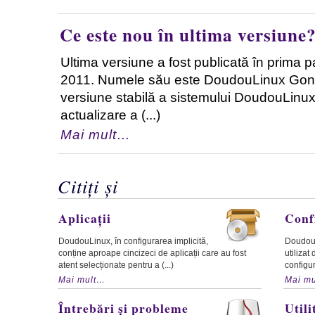
Ce este nou în ultima versiune
Ultima versiune a fost publicată în prima pa
2011. Numele său este DoudouLinux Gon
versiune stabilă a sistemului DoudouLinux
actualizare a (...)
Mai mult…
Citiți și
Aplicații
Conf
DoudouLinux, în configurarea implicită,
DoudouL
conține aproape cincizeci de aplicații care au fost
utilizat
atent selecționate pentru a (...)
configur
Mai mult…
Mai m
Întrebări și probleme
Utili