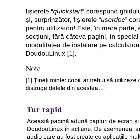
fișierele “
quickstart
” corespund ghidului 
și, surprinzător, fișierele “
userdoc
” co
pentru utilizatori! Este, în mare parte,
secțiuni, fără câteva pagini, în special
modalitatea de instalare pe calculatoa
DoudouLinux [
1
].
Note
[
1
] Țineți minte: copiii ar trebui să utilizeze
distruge datele din acestea…
Tur rapid
Această pagină adună capturi de ecran și c
DoudouLinux în acțiune. De asemenea, am 
audio care au fost create cu aplicațiile mul