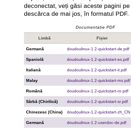
deconectat, veți găsi aceste pagini pe 
descărca de mai jos, în formatul PDF.
Documentație PDF
Limbă
Fișier
Germană
doudoulinux-1.2-quickstart-de.pdf
Spaniolă
doudoulinux-1.2-quickstart-es.pdf
Italiană
doudoulinux-1.2-quickstart-it.pdf
Malay
doudoulinux-1.2-quickstart-ms.pdf
Română
doudoulinux-1.2-quickstart-ro.pdf
Sârbă (Chirilică)
doudoulinux-1.2-quickstart-sr.pdf
Chinezesc (China)
doudoulinux-1.2-quickstart-zh_CN
Germană
doudoulinux-1.2-userdoc-de.pdf