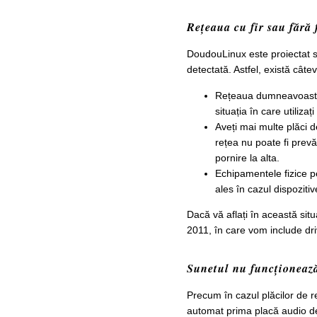
Rețeaua cu fir sau fără 
DoudouLinux este proiectat s
detectată. Astfel, există câte
Rețeaua dumneavoastră
situația în care utilizaț
Aveți mai multe plăci d
rețea nu poate fi prev
pornire la alta.
Echipamentele fizice p
ales în cazul dispozitive
Dacă vă aflați în această sit
2011, în care vom include dri
Sunetul nu funcționeaz
Precum în cazul plăcilor de r
automat prima placă audio det