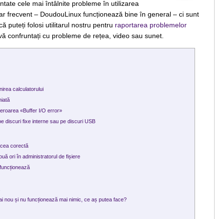
tate cele mai întâlnite probleme în utilizarea
 frecvent – DoudouLinux funcționează bine în general – ci sunt
ă puteți folosi utilitarul nostru pentru
raportarea problemelor
 vă confruntați cu probleme de rețea, video sau sunet.
irea calculatorului
hiată
eroarea «Buffer I/O error»
e discuri fixe interne sau pe discuri USB
 cea corectă
uă ori în administratorul de fișiere
 funcționează
i nou și nu funcționează mai nimic, ce aș putea face?