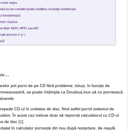
s este negru
odul ecran complet poate modifica rezoluția monitorului
nu funcționează
opresc muzica
 un fișier MOV, MPG sau AVI
cale precum ♯ și ♭
ează
ște…
relor pot porni de pe CD fără probleme; totuși, în funcție de
 dumneavoastră, se poate întâmpla ca DoudouLinux să nu pornească.
ătoarele:
 repede CD-ul în unitatea de disc, fiind astfel pornit sistemul de
culator. În acest caz trebuie doar să reporniți calculatorul cu CD-ul
a de disc [
1
].
stalat în calculator pornește din nou după restartare, de regulă