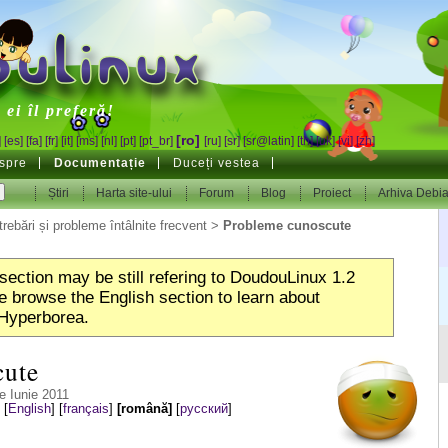
inux
ei îl preferă!
[ro]
]
[es]
[fa]
[fr]
[it]
[ms]
[nl]
[pt]
[pt_br]
[ru]
[sr]
[sr@latin]
[th]
[uk]
[vi]
[zh]
spre
Documentație
Duceți vestea
Știri
Harta site-ului
Forum
Blog
Proiect
Arhiva Debi
trebări și probleme întâlnite frecvent
>
Probleme cunoscute
section may be still refering to DoudouLinux 1.2
 browse the English section to learn about
Hyperborea.
cute
e Iunie 2011
:
[
English
]
[
français
]
[română]
[
русский
]