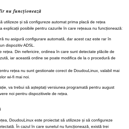
fir nu funcționează
ă utilizeze și să configureze automat prima placă de rețea
va explicații posibile pentru cazurile în care rețeaua nu funcționează:
 nu asigură configurare automată, dar acest caz este rar în
i un dispozitiv ADSL.
e rețea. Din nefericire, ordinea în care sunt detectate plăcile de
ăzută, iar această ordine se poate modifica de la o procedură de
entru rețea nu sunt gestionate corect de DoudouLinux, valabil mai
lor wi-fi mai noi.
uație, va trebui să așteptați versiunea programată pentru august
vere noi pentru dispozitivele de rețea.
ă
ețea, DoudouLinux este proiectat să utilizeze și să configureze
ectată. În cazul în care sunetul nu funcționează, există trei