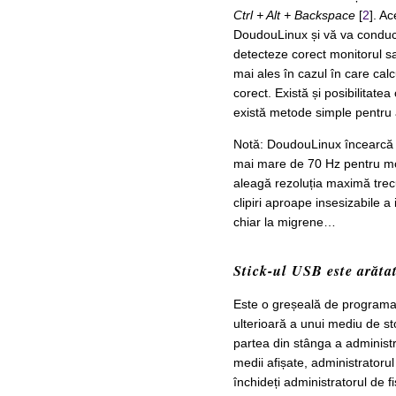
Ctrl + Alt + Backspace
[
2
]. A
DoudouLinux și vă va conduce
detecteze corect monitorul sa
mai ales în cazul în care cal
corect. Există și posibilitatea
există metode simple pentru a
Notă: DoudouLinux încearcă s
mai mare de 70 Hz pentru mo
aleagă rezoluția maximă trecu
clipiri aproape insesizabile 
chiar la migrene…
Stick-ul USB este arătat
Este o greșeală de programare
ulterioară a unui mediu de s
partea din stânga a administra
medii afișate, administrator
închideți administratorul de fi