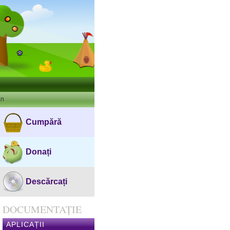
an
Cumpără
Donați
Descărcați
DOCUMENTAȚIE
APLICAȚII