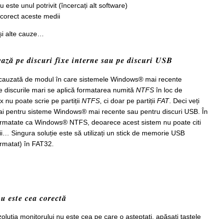
 este unul potrivit (încercați alt software)
 corect aceste medii
 și alte cauze…
ază pe discuri fixe interne sau pe discuri USB
cauzată de modul în care sistemele Windows® mai recente
Pe discurile mari se aplică formatarea numită
NTFS
în loc de
 nu poate scrie pe partiții
NTFS
, ci doar pe partiții
FAT
. Deci veți
 pentru sisteme Windows® mai recente sau pentru discuri USB. În
formatate ca Windows® NTFS, deoarece acest sistem nu poate citi
ii… Singura soluție este să utilizați un stick de memorie USB
ormatat) în FAT32.
u este cea corectă
zoluția monitorului nu este cea pe care o așteptați, apăsați tastele