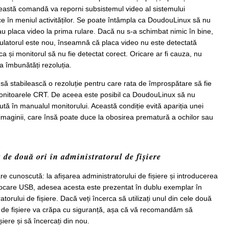
ceastă comandă va reporni subsistemul video al sistemului
 în meniul activităților. Se poate întâmpla ca DoudouLinux să nu
u placa video la prima rulare. Dacă nu s-a schimbat nimic în bine,
culatorul este nou, înseamnă că placa video nu este detectată
 ca și monitorul să nu fie detectat corect. Oricare ar fi cauza, nu
 îmbunătăți rezoluția.
ă stabilească o rezoluție pentru care rata de împrospătare să fie
nitoarele CRT. De aceea este posibil ca DoudouLinux să nu
tă în manualul monitorului. Această condiție evită apariția unei
a imaginii, care însă poate duce la obosirea prematură a ochilor sau
 de două ori în administratorul de fișiere
 cunoscută: la afișarea administratorului de fișiere și introducerea
tocare USB, adesea acesta este prezentat în dublu exemplar în
torului de fișiere. Dacă veți încerca să utilizați unul din cele două
ul de fișiere va crăpa cu siguranță, așa că vă recomandăm să
șiere și să încercați din nou.