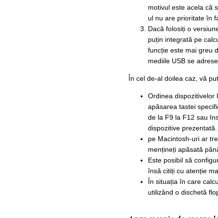
motivul este acela că
ul nu are prioritate în 
Dacă folosiți o versiu
puțin integrată pe calc
funcție este mai greu d
mediile USB se adrese
În cel de-al doilea caz, vă pu
Ordinea dispozitivelor 
apăsarea tastei specifi
de la F9 la F12 sau Ins
dispozitive prezentată.
pe Macintosh-uri ar tre
mențineți apăsată pân
Este posibil să configu
însă citiți cu atenție m
În situația în care cal
utilizând o dischetă 