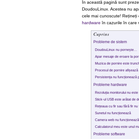
În această pagină sunt prezen
DoudouLinux. Acestea nu apar
cele mai cunoscute! Rețineți c
hardware
în cazurile în care
Cuprins
Probleme de sistem
DoudouLinux nu pornește…
Apar mesaje de eroare la porn
Muzica de pornire este trunc
Procesul de pornire afișează 
Persistența nu funcționează p
Probleme hardware
Rezoluția monitorului nu este
Stick-ul USB este arătat de do
Rețeaua cu fir sau fără fir nu
Sunetul nu funcționează
Camera web nu funcționează
Calculatorul meu este unul ma
Probleme software