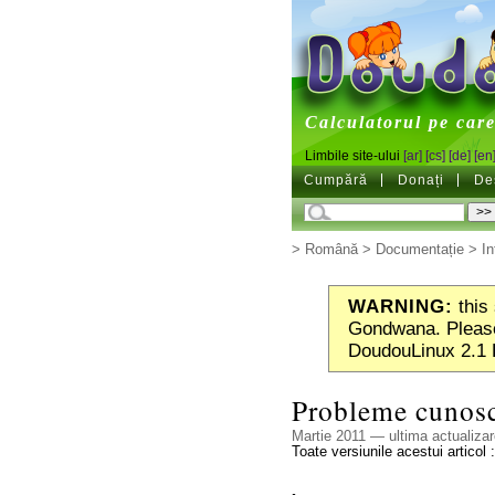
DoudouL
Calculatorul pe care 
Limbile site-ului
[ar]
[cs]
[de]
[en
Cumpără
Donați
De
>
Română
>
Documentație
>
În
WARNING:
this 
Gondwana. Please
DoudouLinux 2.1 
Probleme cunos
Martie 2011 — ultima actualizar
Toate versiunile acestui articol 