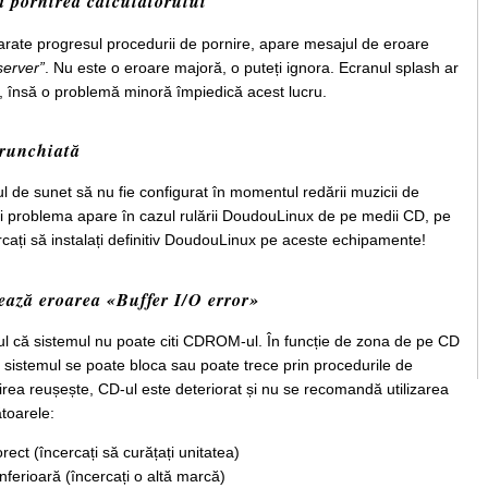
a pornirea calculatorului
arate progresul procedurii de pornire, apare mesajul de eroare
server”
. Nu este o eroare majoră, o puteți ignora. Ecranul splash ar
 însă o problemă minoră împiedică acest lucru.
trunchiată
 de sunet să nu fie configurat în momentul redării muzicii de
ri problema apare în cazul rulării DoudouLinux de pe medii CD, pe
cați să instalați definitiv DoudouLinux pe aceste echipamente!
ează eroarea «Buffer I/O error»
tul că sistemul nu poate citi CDROM-ul. În funcție de zona de pe CD
sistemul se poate bloca sau poate trece prin procedurile de
irea reușește, CD-ul este deteriorat și nu se recomandă utilizarea
ătoarele:
rect (încercați să curățați unitatea)
inferioară (încercați o altă marcă)