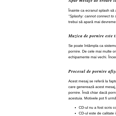
Apar mesaje de eroare l
Înainte ca ecranul splash să 
“Splashy: cannot connect to 
trebui să apară mai devreme,
Muzica de pornire este 
Se poate întâmpla ca sistemul
pornire. De cele mai multe o
echipamente mai vechi. Încer
Procesul de pornire afiș
Acest mesaj se referă la fap
care generează acest mesaj, 
pornire. Însă chiar dacă porn
acestuia. Motivele pot fi urm
CD-ul nu a fost scris co
CD-ul este de calitate 