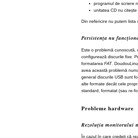
programul de scriere nu
unitatea CD nu citește
Din nefericire nu putem lista
Persistența nu funcțione
Este o problemă cunoscută, 
configurează discurile fixe. 
formatarea
FAT
. DoudouLinux
avea această problemă numai
general discurile USB sunt 
alte formate decât cele propr
standard, formatat (sau re-f
Probleme hardware
Rezoluția monitorului n
În cazul în care credeți că re