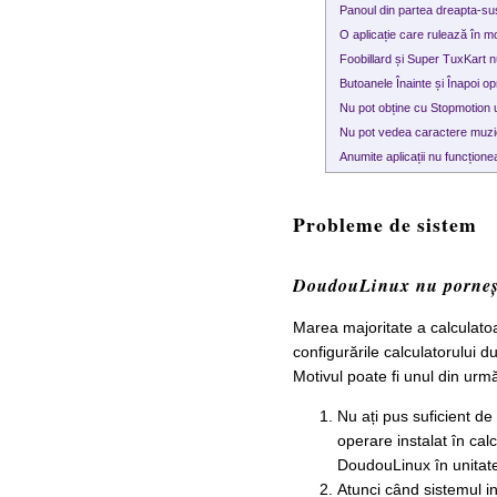
Panoul din partea dreapta-su
O aplicație care rulează în m
Foobillard și Super TuxKart 
Butoanele Înainte și Înapoi 
Nu pot obține cu Stopmotion
Nu pot vedea caractere muzi
Anumite aplicații nu funcțion
Probleme de sistem
DoudouLinux nu porne
Marea majoritate a calculatoa
configurările calculatorului
Motivul poate fi unul din urm
Nu ați pus suficient de
operare instalat în cal
DoudouLinux în unitate
Atunci când sistemul in