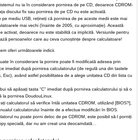
 sistemul nu ia în considerare pornirea de pe CD, deoarece CDROM-
fața discului fix sau pornirea de pe CD nu este activată.
ne pe mediu USB, rețineți că pornirea de pe aceste medii este mai
ulatoarele mai vechi (înainte de 2005, cu aproximație). Această
e activat, deoarece nu este stabilită ca implicită. Versiunile pentru
ază persoanelor care au ceva cunoștințe despre calculatoare!
tem oferi următoarele indicii.
luate în considerare la pornire poate fi modificată adesea prin
ce imediat după pornirea calculatorului (de regulă una din tastele
, Esc), având astfel posibilitatea de a alege unitatea CD din lista cu
bui să apăsați tasta “C” imediat după pornirea calculatorului și să o
ă la pornirea DoudouLinux.
rați calculatorul să verifice întâi unitatea CDROM, utilizând [BIOS?],
anualul calculatorului înainte de a efectua modificări în BIOS.
culatorul nu poate porni deloc de pe CDROM, este posibil să-l porniți
floppy specială, dar nu am creat una deocamdată…