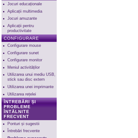
Jocuri educaționale
Aplicații multimedia
Jocuri amuzante
Aplicații pentru
productivitate
CONFIGURARE
Configurare mouse
Configurare sunet
Configurare monitor
Meniul activităților
Utilizarea unui mediu USB,
stick sau disc extern
Utilizarea unei imprimante
Utilizarea rețelei
ÎNTREBĂRI ȘI
PROBLEME
ÎNTÂLNITE
FRECVENT
Ponturi și sugestii
Întrebări frecvente