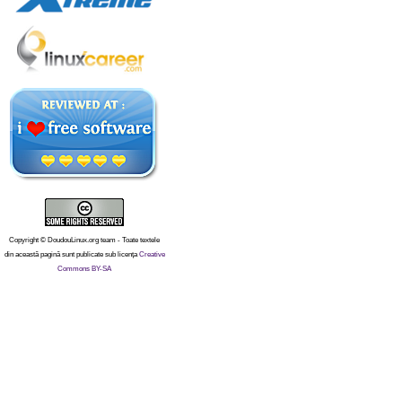
Copyright © DoudouLinux.org team - Toate textele
din această pagină sunt publicate sub licența
Creative
Commons BY-SA