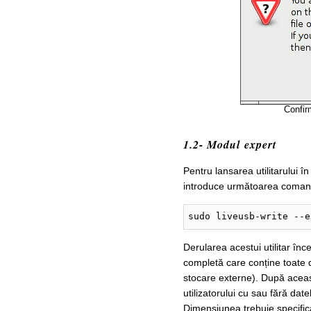
Confir
1.2- Modul expert
Pentru lansarea utilitarului în
introduce următoarea coman
sudo liveusb-write --e
Derularea acestui utilitar înc
completă care conține toate di
stocare externe). După aceasta
utilizatorului cu sau fără dat
Dimensiunea trebuie specifica