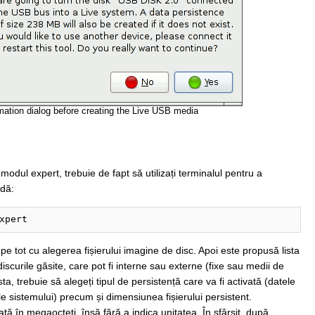
mation dialog before creating the Live USB media
 modul expert, trebuie de fapt să utilizați terminalul pentru a
dă:
xpert
epe tot cu alegerea fișierului imagine de disc. Apoi este propusă lista
scurile găsite, care pot fi interne sau externe (fixe sau medii de
, trebuie să alegeți tipul de persistență care va fi activată (datele
ele sistemului) precum și dimensiunea fișierului persistent.
tă în megaocteți, însă fără a indica unitatea. În sfârșit, după