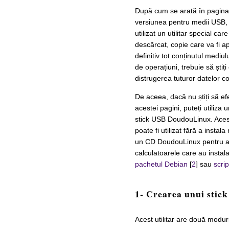
După cum se arată în pagin
versiunea pentru medii USB, n
utilizat un utilitar special ca
descărcat, copie care va fi a
definitiv tot conținutul mediu
de operațiuni, trebuie să știț
distrugerea tuturor datelor 
De aceea, dacă nu știți să ef
acestei pagini, puteți utiliza
stick USB DoudouLinux. Acest
poate fi utilizat fără a insta
un CD DoudouLinux pentru a po
calculatoarele care au instal
pachetul Debian
[
2
] sau
scri
1- Crearea unui stick
Acest utilitar are două modur