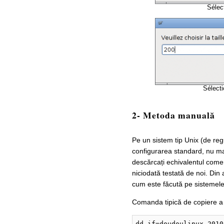
Sélec
Sélecti
2- Metoda manuală
Pe un sistem tip Unix (de reg
configurarea standard, nu ma
descărcați echivalentul come
niciodată testată de noi. Din
cum este făcută pe sistemele
Comanda tipică de copiere a 
dd if=doudoulinux-2010