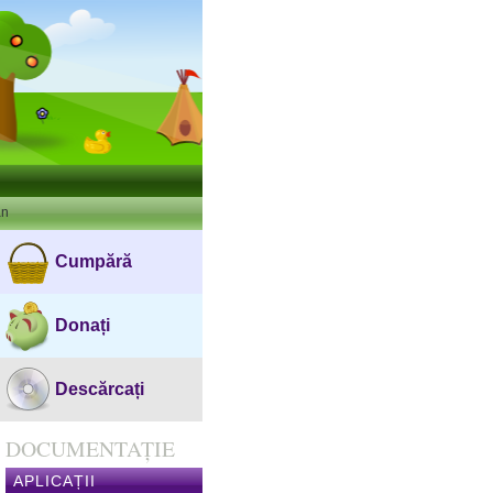
an
Cumpără
Donați
Descărcați
DOCUMENTAȚIE
APLICAȚII