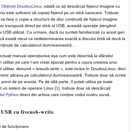
a
Obțineți DoudouLinux
, odată ce ați descărcat fișierul imagine cu
u este suficient să copiați fișierul pe un stick oarecare. Trebuie
re va face o copie a structurii de disc conținută de fișierul imagine
poi transpusă direct pe stick-ul USB, această operație ștergând
lui USB utilizat. Ca urmare, dacă nu sunteți familiarizați cu acest gen
i că există riscul ca nedeterminarea exactă a discului țintă să ducă la
conținute de calculatorul dumneavoastră…
ectuați manual operațiunea așa cum este descrisă la sfârșitul
 un utilitar pe care l-am creat special pentru a ușura crearea unui
 utilitar, denumit «
liveusb-write
», este inclus în DoudouLinux, deci
la nimic altceva pe calculatorul dumneavoastră. Trebuie doar să scrieți
rni de pe acesta. Pe de altă parte, îl puteți utiliza pe toate
at un sistem de operare Linux [
1
], trebuie doar să descărcați
ptul Python
direct din arhiva care conține codul nostru sursă.
 USB cu liveusb-write
i de funcționare: