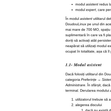
modul
asistent
redus l
modul
expert
, care per
În modul
asistent
utilitarul d
DoudouLinux pe unul din aces
mai mare de 700 MO, spațiu n
suplimentară în care va fi pla
doriți să activați atât persiste
neapărat să utilizați modul ex
ocupat în totalitate, așa că îl 
1.1- Modul asistent
Dacă folosiți utilitarul din D
categoria
Preferințe → Siste
Administrare
. În sfârșit, dac
terminal. Derularea modului
utilizatorul trebuie să 
alegerea discului
dacă nu există d