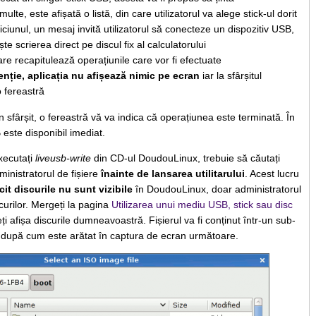
ulte, este afișată o listă, din care utilizatorul va alege stick-ul dorit
ciunul, un mesaj invită utilizatorul să conecteze un dispozitiv USB,
e scrierea direct pe discul fix al calculatorului
re recapitulează operațiunile care vor fi efectuate
enție, aplicația nu afișează nimic pe ecran
iar la sfârșitul
 fereastră
 sfârșit, o fereastră vă va indica că operațiunea este terminată. În
este disponibil imediat.
xecutați
liveusb-write
din CD-ul DoudouLinux, trebuie să căutați
ministratorul de fișiere
înainte de lansarea utilitarului
. Acest lucru
cit discurile nu sunt vizibile
în DoudouLinux, doar administratorul
scurilor. Mergeți la pagina
Utilizarea unui mediu USB, stick sau disc
i afișa discurile dumneavoastră. Fișierul va fi conținut într-un sub-
 după cum este arătat în captura de ecran următoare.