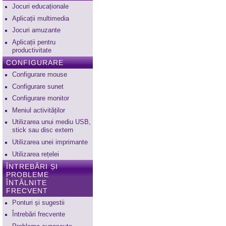
Jocuri educaționale
Aplicații multimedia
Jocuri amuzante
Aplicații pentru
productivitate
CONFIGURARE
Configurare mouse
Configurare sunet
Configurare monitor
Meniul activităților
Utilizarea unui mediu USB,
stick sau disc extern
Utilizarea unei imprimante
Utilizarea rețelei
ÎNTREBĂRI ȘI
PROBLEME
ÎNTÂLNITE
FRECVENT
Ponturi și sugestii
Întrebări frecvente