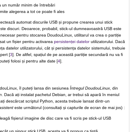
a un număr minim de întrebări
mite alegerea a tot ce poate fi ales
etectează automat discurile USB și propune crearea unui stick
te discuri. Deoarece, probabil, stick-ul dumneavoastră USB este
ecesar pentru stocarea DoudouLinux, utilitarul va crea o partiție
sat un fișier pentru activarea
persistenței datelor
utilizatorului. Dacă
nța datelor utilizatorului, cât și persistența datelor sistemului, trebuie
pert [
3
]. De altfel, spațiul de pe această partiție secundară nu va fi
puteți folosi și pentru alte date [
4
].
oudouLinux, îl puteți lansa din sesiunea
Întregul DoudouLinux
, din
m
. Dacă ați instalat pachetul Debian, ar trebui să apară în meniul
ă ați descărcat scriptul Python, acesta trebuie lansat dintr-un
asistent
este următorul (consultați și capturile de ecran de mai jos) :
aleagă fișierul imagine de disc care va fi scris pe stick-ul USB
ecât un singur stick USB, acesta va fi propus ca țintă