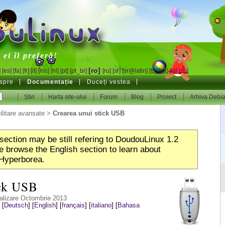
inux
ei îl preferă!
[ro]
]
[es]
[fa]
[fr]
[it]
[ms]
[nl]
[pt]
[pt_br]
[ru]
[sr]
[sr@latin]
[th]
[uk]
[vi]
[zh]
spre
Documentație
Duceți vestea
Știri
Harta site-ului
Forum
Blog
Proiect
Arhiva Debi
ilitare avansate
>
Crearea unui stick USB
section may be still refering to DoudouLinux 1.2
 browse the English section to learn about
Hyperborea.
ick USB
alizare Octombrie 2013
:
[
Deutsch
]
[
English
]
[
français
]
[
italiano
]
[
Bahasa