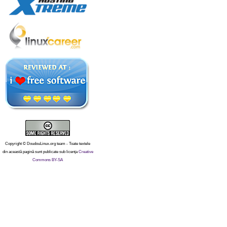
Copyright © DoudouLinux.org team - Toate textele
din această pagină sunt publicate sub licența
Creative
Commons BY-SA