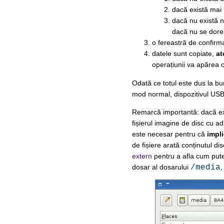
dacă există mai m
dacă nu există ni
dacă nu se doreșt
o fereastră de confirma
datele sunt copiate,
at
operațiunii va apărea o
Odată ce totul este dus la bun
mod normal, dispozitivul USB 
Remarcă importantă: dacă e
fișierul imagine de disc cu ad
este necesar pentru că
impli
de fișiere arată conținutul di
extern
pentru a afla cum puteț
dosar al dosarului
/media
,