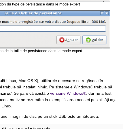
tion du type de persistance dans le mode expert
on de la taille de persistance dans le mode expert
ulă Linux, Mac OS X), utilitarele necesare se regăsesc în
i trebuie să instalați nimic. Pe sistemele Windows® trebuie să
nzii
dd
. Se pare că există o
versiune Windows®
, dar nu a fost
 acest motiv ne rezumăm la exemplificarea acestei posibilități așa
 Linux.
unei imagini de disc pe un stick USB este următoarea:
-05-fr.img of=/dev/sdx