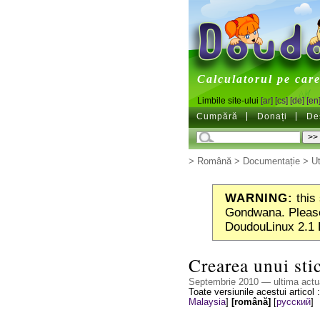
DoudouL
Calculatorul pe care 
Limbile site-ului
[ar]
[cs]
[de]
[en
Cumpără
Donați
De
>
Română
>
Documentație
>
Ut
WARNING:
this 
Gondwana. Please
DoudouLinux 2.1 
Crearea unui st
Septembrie 2010 — ultima actu
Toate versiunile acestui articol 
Malaysia
]
[română]
[
русский
]