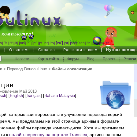
inux
 компьютер!
[ru]
s]
[fa]
[fr]
[it]
[ms]
[nl]
[pt]
[pt_br]
[ro]
[sr]
[sr@latin]
[th]
[uk]
[vi]
[zh]
я
О системе
Справка
Расскажите всем
Нужны помощ
Новости
Карта сайта
Форум
Blog
Проект
Репози
и
>
Перевод DoudouLinux
>
Файлы локализации
ации
бновление Май 2013
sch
]
[
English
]
[
français
]
[
Bahasa Malaysia
]
дей, которые заинтересованы в улучшении перевода версий
ремя, мы предлагаем на этой странице архивы в формате
основные файлы перевода компакт-диска. Хотя мы призываем
йти к
онлайн-переводу на портале Transifex
, архивы на этом