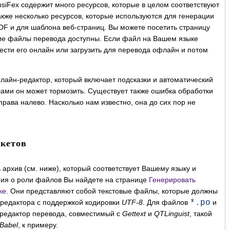
nsiFex содержит много ресурсов, которые в целом соответствуют
акже несколько ресурсов, которые используются для генерации
F и для шаблона веб-страниц. Вы можете посетить страницу
кие файлы перевода доступны. Если файл на Вашем языке
ести его онлайн или загрузить для перевода офлайн и потом
нлайн-редактор, который включает подсказки и автоматический
ами он может тормозить. Существует также ошибка обработки
права налево. Насколько нам известно, она до сих пор не
кетов
 архив (см. ниже), который соответствует Вашему языку и
ния о роли файлов Вы найдете на странице
Генерировать
ке
. Они представляют собой текстовые файлы, которые должны
редактора с поддержкой кодировки
UTF-8
. Для файлов
*.po
и
редактор перевода, совместимый с
Gettext
и
QTLinguist
, такой
Babel
, к примеру.