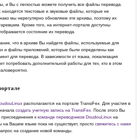
ы, и Вы с легкостью можете получить все файлы перевода.
х находятся текстовые и звуковые файлы, которые не
днако мы нерегулярно обновляем эти архивы, поэтому их
аревшим. Кроме того, на интернет-портале доступны
тображается состояние их перевода.
ание, что в архиве Вы найдете файлы, используемые для
ux и файлы приложений, которые были определены как
ент для перевода. В зависимости от языка, локализация
т потребовать дополнительной работы для тех, кто в этом
маловероятно.
портале
oudouLinux
располагаются на портале TransiFex. Для участия в
сначала
создать учетную запись на TransiFex
. После этого Вы
я присоединения к
команде переводчиков DoudouLinux
на
 на Вашем языке пока не существует, просто
свяжитесь с нами
 запрос на создание новой команды.