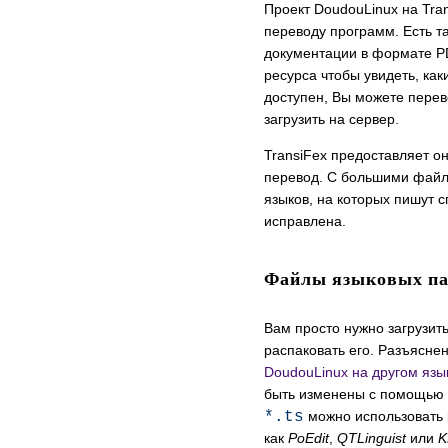
Проект DoudouLinux на Tra
переводу программ. Есть т
документации в формате PD
ресурса чтобы увидеть, ка
доступен, Вы можете перев
загрузить на сервер.
TransiFex предоставляет о
перевод. С большими файл
языков, на которых пишут с
исправлена.
Файлы языковых па
Вам просто нужно загрузить
распаковать его. Разъясне
DoudouLinux на другом язы
быть изменены с помощью 
*.ts
можно использовать 
как
PoEdit
,
QTLinguist
или
K