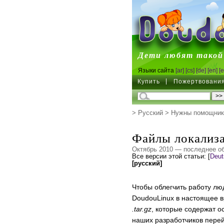
DoudouL
Дети любят такой
Языки сайта
[ar]
[cs]
[de]
[en]
[e
Купить
Пожертвовани
>
Русский
>
Нужны помощник
Файлы локализ
Октябрь 2010 — последнее о
Все версии этой статьи:
[
Deut
[русский]
Чтобы облегчить работу лю
DoudouLinux в настоящее в
.tar.gz
, которые содержат 
наших разработчиков пере