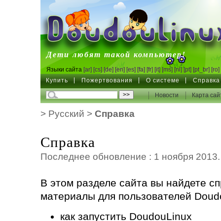
DoudouLinux
Дети любят такой компьютер!
Языки сайта
[ar]
[cs]
[de]
[en]
[es]
[fa]
[fr]
[it]
[ms]
[nl]
[pt]
[pt_br]
[ro]
Купить
Пожертвования
О системе
Справка
Новости
Карта сай
>
Русский
>
Справка
Справка
Последнее обновление : 1 ноября 2013.
В этом разделе сайта вы найдете с
материалы для пользователей Doud
как запустить DoudouLinux