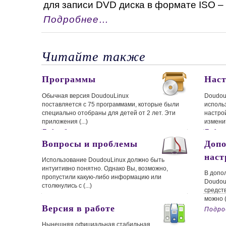
для записи DVD диска в формате ISO – н
Подробнее…
Читайте также
Программы
Нас
Обычная версия DoudouLinux
Doudou
поставляется с 75 программами, которые были
использ
специально отобраны для детей от 2 лет. Эти
настро
приложения (...)
изменить
Подробнее…
Подр
Вопросы и проблемы
Допо
наст
Использование DoudouLinux должно быть
интуитивно понятно. Однако Вы, возможно,
В допо
пропустили какую-либо информацию или
Doudou
столкнулись с (...)
средст
Подробнее…
можно (.
Версия в работе
Подр
Нынешняя официальная стабильная