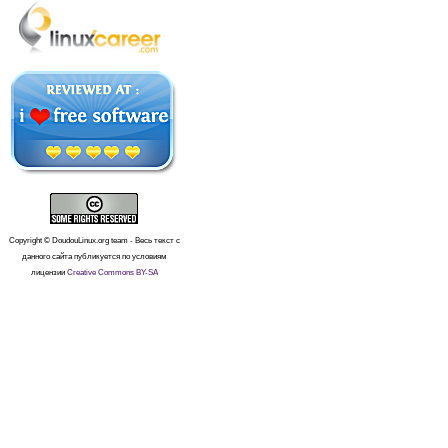
Copyright © DoudouLinux.org team - Весь текст с
данного сайта публикуется по условиям
лицензии
Creative Commons BY-SA