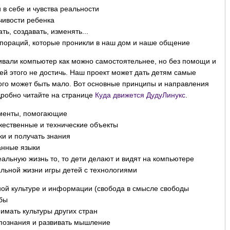
 в себе и чувства реальности
чивости ребенка
ть, создавать, изменять...
рпораций, которые проникли в наш дом и наше общение
ивали компьютер как можно самостоятельнее, но без помощи и
ей этого не достичь. Наш проект может дать детям самые
ого может быть мало. Вот основные принципы и направления
дробно читайте на странице
Куда движется ДудуЛинукс
.
ументы, помогающие
жественные и технические объекты
ки и получать знания
анные языки
еальную жизнь то, то дети делают и видят на компьютере
альной жизни игры детей с технологиями
ной культуре и информации (свобода в смысле свободы
бы
нимать культуры других стран
 познания и развивать мышление