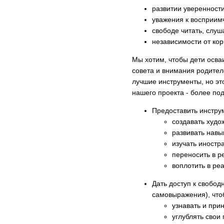
развитии уверенности
уважения к восприим
свободе читать, слуша
независимости от ко
Мы хотим, чтобы дети осва
совета и внимания родител
лучшие инструменты, но эт
нашего проекта - более по
Предоставить инстр
создавать худо
развивать навы
изучать иностр
переносить в р
воплотить в ре
Дать доступ к свобод
самовыражения), что
узнавать и при
углублять свои