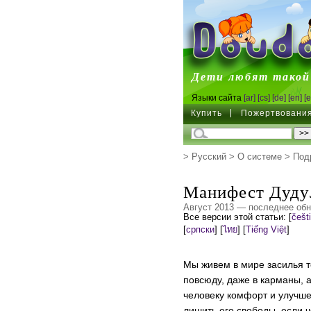
DoudouL
Дети любят такой
Языки сайта
[ar]
[cs]
[de]
[en]
[e
Купить
Пожертвовани
>
Русский
>
О системе
>
Под
Манифест Дуду
Август 2013 — последнее обн
Все версии этой статьи:
[
češt
[
српски
]
[
ไทย
]
[
Tiếng Việt
]
Мы живем в мире засилья т
повсюду, даже в карманы, а
человеку комфорт и улучшен
лишить его свободы, если 