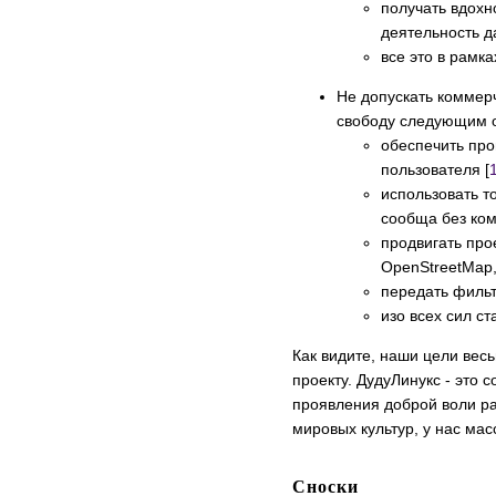
получать вдохн
деятельность д
все это в рамк
Не допускать коммерч
свободу следующим 
обеспечить про
пользователя [
использовать т
сообща без ком
продвигать про
OpenStreetMap,
передать фильт
изо всех сил ст
Как видите, наши цели вес
проекту. ДудуЛинукс - это
проявления доброй воли ра
мировых культур, у нас мас
Сноски