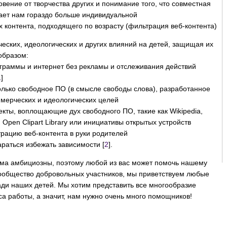
овение от творчества других и понимание того, что совместная
ает нам гораздо больше индивидуальной
ах контента, подходящего по возрасту (фильтрация веб-контента)
еских, идеологических и других влияний на детей, защищая их
образом:
граммы и интернет без рекламы и отслеживания действий
1
]
олько свободное ПО (в смысле свободы слова), разработанное
мерческих и идеологических целей
екты, воплощающие дух свободного ПО, такие как Wikipedia,
 Open Clipart Library или инициативы открытых устройств
рацию веб-контента в руки родителей
араться избежать зависимости [
2
].
ьма амбициозны, поэтому любой из вас может помочь нашему
 сообщество добровольных участников, мы приветствуем любые
ди наших детей. Мы хотим представить все многообразие
са работы, а значит, нам нужно очень много помощников!