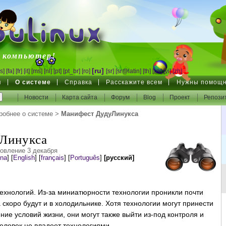
inux
 компьютер!
[ru]
s]
[fa]
[fr]
[it]
[ms]
[nl]
[pt]
[pt_br]
[ro]
[sr]
[sr@latin]
[th]
[uk]
[vi]
[zh]
я
О системе
Справка
Расскажите всем
Нужны помощн
Новости
Карта сайта
Форум
Blog
Проект
Репози
робнее о системе
>
Манифест ДудуЛинукса
Линукса
овление 3 декабря
ina
]
[
English
]
[
français
]
[
Português
]
[русский]
ехнологий. Из-за миниатюрности технологии проникли почти
 скоро будут и в холодильнике. Хотя технологии могут принести
ие условий жизни, они могут также выйти из-под контроля и
человек не владеет технологиями.