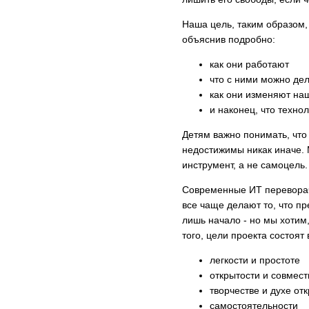
Наша цель, таким образом, 
объяснив подробно:
как они работают
что с ними можно де
как они изменяют на
и наконец, что технол
Детям важно понимать, что 
недостижимы никак иначе. 
инструмент, а не самоцель.
Современные ИТ переворачи
все чаще делают то, что п
лишь начало - но мы хотим
того, цели проекта состоят 
легкости и простоте
открытости и совмес
творчестве и духе от
самостоятельности