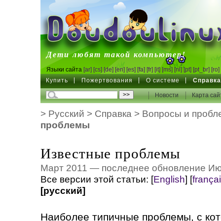
DoudouLinux
Дети любят такой компьютер!
Языки сайта
[ar]
[cs]
[de]
[en]
[es]
[fa]
[fr]
[it]
[ms]
[nl]
[pt]
[pt_br]
[ro]
Купить
Пожертвования
О системе
Справк
Новости
Карта сай
>
Русский
>
Справка
>
Вопросы и пробл
проблемы
Известные проблемы
Март 2011 — последнее обновление Ию
Все версии этой статьи:
[
English
]
[
frança
[русский]
Наиболее типичные проблемы, с ко