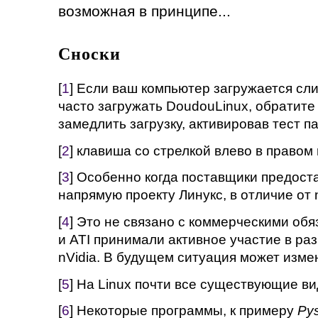
возможная в принципе...
Сноски
[
1
] Если ваш компьютер загружается сл
часто загружать DoudouLinux, обратите
замедлить загрузку, активировав тест п
[
2
] клавиша со стрелкой влево в правом
[
3
] Особенно когда поставщики предос
напрямую проекту Линукс, в отличие от n
[
4
] Это не связано с коммерческими обяз
и ATI принимали активное участие в раз
nVidia. В будущем ситуация может изме
[
5
] На Linux почти все существующие ви
[
6
] Некоторые программы, к примеру
Py