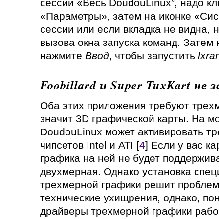
сессии «Весь DoudouLinux”, надо кл
«Параметры», затем на иконке «Сис
сессии или если вкладка не видна,
вызова окна запуска команд. Затем
нажмите
Ввод
, чтобы запустить
lxra
Foobillard и Super TuxKart не
Оба этих приложения требуют трехм
значит 3D графической карты. На м
DoudouLinux может активировать т
чипсетов Intel и ATI [
4
] Если у вас к
графика на ней не будет поддержива
двухмерная. Однако установка спе
трехмерной графики решит проблем
технические ухищрения, однако, по
драйверы трехмерной графики рабо