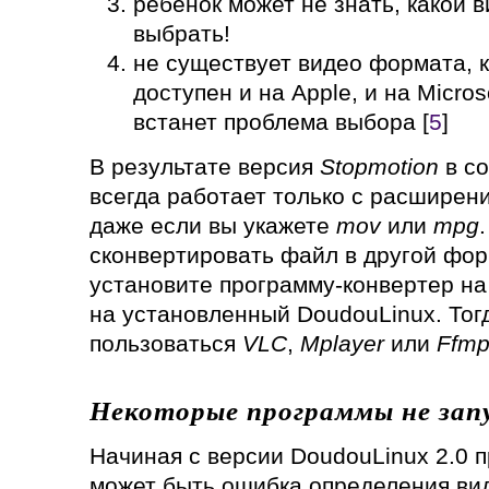
ребенок может не знать, какой 
выбрать!
не существует видео формата, 
доступен и на Apple, и на Micros
встанет проблема выбора [
5
]
В результате версия
Stopmotion
в со
всегда работает только с расшире
даже если вы укажете
mov
или
mpg
сконвертировать файл в другой фор
установите программу-конвертер на
на установленный DoudouLinux. Тог
пользоваться
VLC
,
Mplayer
или
Ffm
Некоторые программы не зап
Начиная с версии DoudouLinux 2.0 
может быть ошибка определения ви