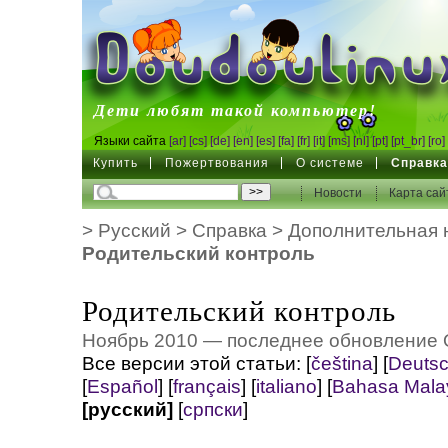
DoudouLinux
Дети любят такой компьютер!
Языки сайта
[ar]
[cs]
[de]
[en]
[es]
[fa]
[fr]
[it]
[ms]
[nl]
[pt]
[pt_br]
[ro]
Купить
Пожертвования
О системе
Справк
Новости
Карта сай
>
Русский
>
Справка
>
Дополнительная 
Родительский контроль
Родительский контроль
Ноябрь 2010 — последнее обновление 
Все версии этой статьи:
[
čeština
]
[
Deuts
[
Español
]
[
français
]
[
italiano
]
[
Bahasa Mala
[русский]
[
српски
]