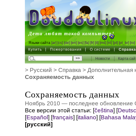
DoudouLinux
Дети любят такой компьютер!
Языки сайта
[ar]
[cs]
[de]
[en]
[es]
[fa]
[fr]
[it]
[ms]
[nl]
[pt]
[pt_br]
[ro]
Купить
Пожертвования
О системе
Справк
Новости
Карта сай
>
Русский
>
Справка
>
Дополнительная 
Сохраняемость данных
Сохраняемость данных
Ноябрь 2010 — последнее обновление 
Все версии этой статьи:
[
čeština
]
[
Deuts
[
Español
]
[
français
]
[
italiano
]
[
Bahasa Mala
[русский]