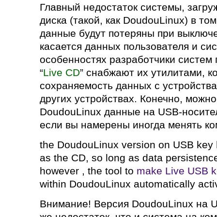
Главный недостаток системы, загру
диска (такой, как DoudouLinux) в то
данные будут потеряны при выключ
касается данных пользователя и си
особенностях разработчики систем
“
Live CD
” снабжают их утилитами, 
сохраняемость данных с устройства
других устройствах. Конечно, можн
DoudouLinux данные на USB-носите
если вы намерены иногда менять к
the DoudouLinux version on USB key
as the CD, so long as data persistenc
however , the tool to
make Live USB k
within DoudouLinux automatically acti
Внимание! Версия DoudouLinux на U
же недостаток, что и система на ком