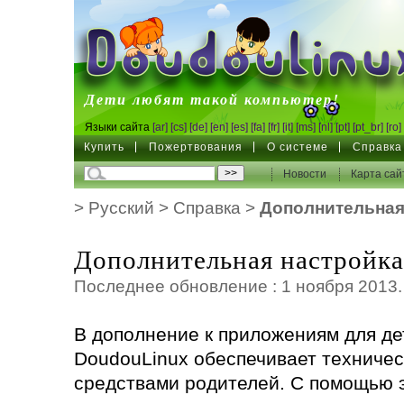
DoudouLinux
Дети любят такой компьютер!
Языки сайта
[ar]
[cs]
[de]
[en]
[es]
[fa]
[fr]
[it]
[ms]
[nl]
[pt]
[pt_br]
[ro]
Купить
Пожертвования
О системе
Справка
Новости
Карта сай
>
Русский
>
Справка
>
Дополнительная
Дополнительная настройка
Последнее обновление : 1 ноября 2013.
В дополнение к приложениям для де
DoudouLinux обеспечивает техниче
средствами родителей. С помощью 